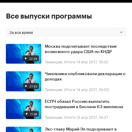
Все выпуски программы
За все время
Москва подсчитывает последствия
возможного удара США по КНДР
22:26
Таманцев. Итоги
14 апр 2017, 19:32
Чиновники опубликовали декларации о
доходах
27:53
Таманцев. Итоги
14 апр 2017, 19:00
ЕСПЧ обязал Россию выплатить
пострадавшим в Беслане €3 миллиона
17:48
Таманцев. Итоги
13 апр 2017, 19:37
Экс-главу Марий Эл подозревают в