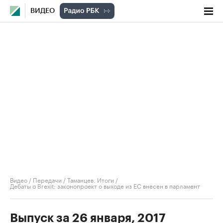
ВИДЕО
Видео
/
Передачи
/
Таманцев. Итоги
/
Дебаты о Brexit: законопроект о выходе из ЕС внесен в парламент
Выпуск за 26 января, 2017