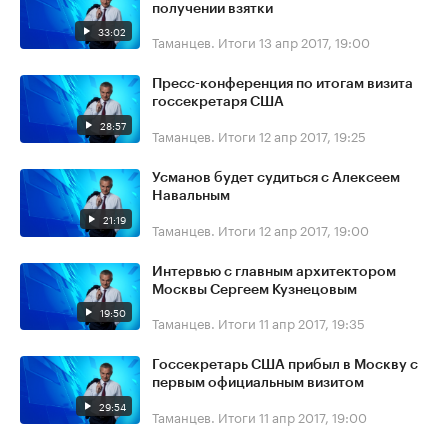
получении взятки
33:02
Таманцев. Итоги
13 апр 2017, 19:00
Пресс-конференция по итогам визита
госсекретаря США
28:57
Таманцев. Итоги
12 апр 2017, 19:25
Усманов будет судиться с Алексеем
Навальным
21:19
Таманцев. Итоги
12 апр 2017, 19:00
Интервью с главным архитектором
Москвы Сергеем Кузнецовым
19:50
Таманцев. Итоги
11 апр 2017, 19:35
Госсекретарь США прибыл в Москву с
первым официальным визитом
29:54
Таманцев. Итоги
11 апр 2017, 19:00