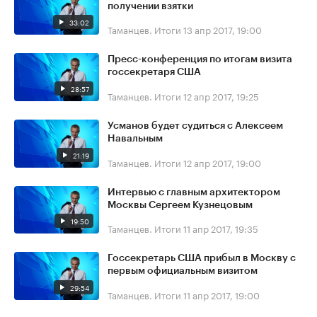
получении взятки
33:02
Таманцев. Итоги
13 апр 2017, 19:00
Пресс-конференция по итогам визита
госсекретаря США
28:57
Таманцев. Итоги
12 апр 2017, 19:25
Усманов будет судиться с Алексеем
Навальным
21:19
Таманцев. Итоги
12 апр 2017, 19:00
Интервью с главным архитектором
Москвы Сергеем Кузнецовым
19:50
Таманцев. Итоги
11 апр 2017, 19:35
Госсекретарь США прибыл в Москву с
первым официальным визитом
29:54
Таманцев. Итоги
11 апр 2017, 19:00