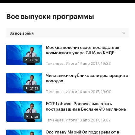
Все выпуски программы
За все время
Москва подсчитывает последствия
возможного удара США по КНДР
22:26
Таманцев. Итоги
14 апр 2017, 19:32
Чиновники опубликовали декларации о
доходах
27:53
Таманцев. Итоги
14 апр 2017, 19:00
ЕСПЧ обязал Россию выплатить
пострадавшим в Беслане €3 миллиона
17:48
Таманцев. Итоги
13 апр 2017, 19:37
Экс-главу Марий Эл подозревают в