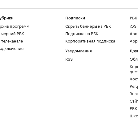
убрики
Подписки
РБК
рхив программ
Скрыть баннеры на РБК
iOS
ечерний РБК
Подписка на РБК
And
 телеканале
Корпоративная подписка
AppG
одключение
Уведомления
Дру
RSS
Обл
Кор
дом
Хос
Рег
Зна
Сайт
РБК
Шко