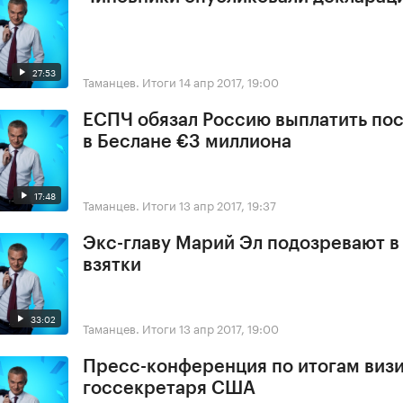
27:53
Таманцев. Итоги
14 апр 2017, 19:00
ЕСПЧ обязал Россию выплатить по
в Беслане €3 миллиона
17:48
Таманцев. Итоги
13 апр 2017, 19:37
Экс-главу Марий Эл подозревают в
взятки
33:02
Таманцев. Итоги
13 апр 2017, 19:00
Пресс-конференция по итогам виз
госсекретаря США