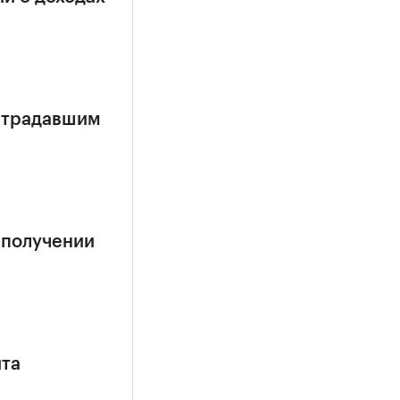
страдавшим
 получении
ита