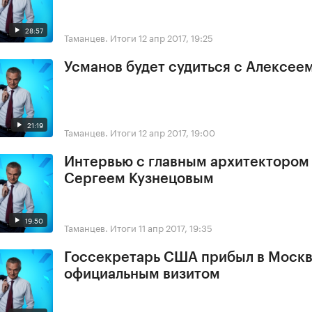
28:57
Таманцев. Итоги
12 апр 2017, 19:25
Усманов будет судиться с Алексее
21:19
Таманцев. Итоги
12 апр 2017, 19:00
Интервью с главным архитектором
Сергеем Кузнецовым
19:50
Таманцев. Итоги
11 апр 2017, 19:35
Госсекретарь США прибыл в Москв
официальным визитом