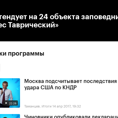
:00
/
00:00
ендует на 24 объекта заповедн
ес Таврический»
ски программы
Москва подсчитывает последствия
удара США по КНДР
22:26
Таманцев. Итоги
14 апр 2017, 19:32
Чиновники опубликовали деклараци