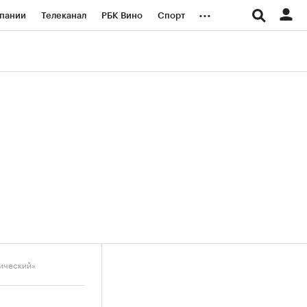
...
пании
Телеканал
РБК Вино
Спорт
ые проекты
Город
Стиль
Крипто
Спецпроекты СПб
логии и медиа
Финансы
рический»