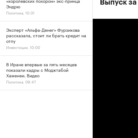
«королевских похорон» экс-принца
Выпуск за
Эндрю
Политика, 10:01
Эксперт «Альфа-Денег» Фурзикова
рассказала, стоит ли брать кредит на
отпу
Инвестиции, 10:00
В Иране впервые за пять месяцев
показали кадры с Моджтабой
Хаменеи. Видео
Политика, 09:47