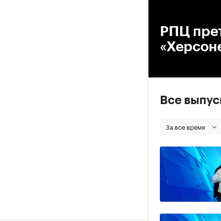
00
РПЦ прет
«Херсон
Все выпу
За все время