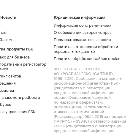
 Новости
Юридическая информация
Информация об ограничениях
roid
О соблюдении авторских прав
allery
Пользовательское соглашение
Политика в отношении обработки
гие продукты РБК
персональных данных
ако для бизнеса
Политика обработки файлов cookie
поративный регистратор
енов
© ООО «БИЗНЕСПРЕСС»,
АО «РОСБИЗНЕСКОНСАЛТИНГ»,
тинг сайтов
1995–2026
. Сообщения и материалы
.решения
информационного агентства «РБК»
(свидетельство о регистрации
комства
средства массовой информации
 знакомств podbor.ru
выдано Федеральной службой
по надзору в сфере связи,
 Курсы
информационных технологий
ла управления РБК
и массовых коммуникаций
(Роскомнадзор) 09.12.2015 за номером
ИА №ФС77-63848) и сетевого издания
«РБК» (свидетельство о регистрации
средства массовой информации