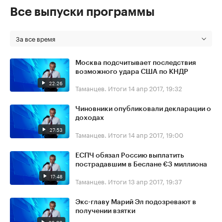
Все выпуски программы
За все время
Москва подсчитывает последствия
возможного удара США по КНДР
22:26
Таманцев. Итоги
14 апр 2017, 19:32
Чиновники опубликовали декларации о
доходах
27:53
Таманцев. Итоги
14 апр 2017, 19:00
ЕСПЧ обязал Россию выплатить
пострадавшим в Беслане €3 миллиона
17:48
Таманцев. Итоги
13 апр 2017, 19:37
Экс-главу Марий Эл подозревают в
получении взятки