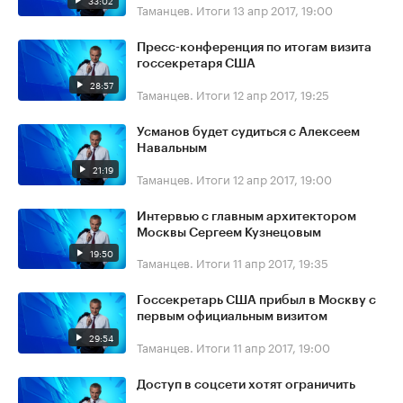
33:02
Таманцев. Итоги
13 апр 2017, 19:00
Пресс-конференция по итогам визита
госсекретаря США
28:57
Таманцев. Итоги
12 апр 2017, 19:25
Усманов будет судиться с Алексеем
Навальным
21:19
Таманцев. Итоги
12 апр 2017, 19:00
Интервью с главным архитектором
Москвы Сергеем Кузнецовым
19:50
Таманцев. Итоги
11 апр 2017, 19:35
Госсекретарь США прибыл в Москву с
первым официальным визитом
29:54
Таманцев. Итоги
11 апр 2017, 19:00
Доступ в соцсети хотят ограничить