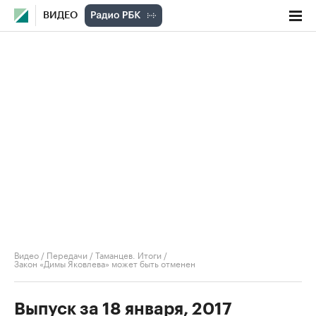
ВИДЕО
Видео
/
Передачи
/
Таманцев. Итоги
/
Закон «Димы Яковлева» может быть отменен
Выпуск за 18 января, 2017