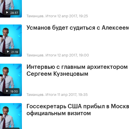
28:57
Таманцев. Итоги
12 апр 2017, 19:25
Усманов будет судиться с Алексее
21:19
Таманцев. Итоги
12 апр 2017, 19:00
Интервью с главным архитектором
Сергеем Кузнецовым
19:50
Таманцев. Итоги
11 апр 2017, 19:35
Госсекретарь США прибыл в Москв
официальным визитом