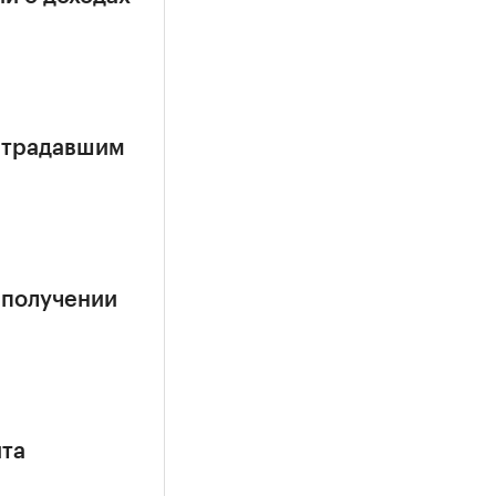
страдавшим
 получении
ита