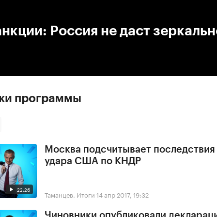
:00
/
00:00
нкции: Россия не даст зеркальн
ски программы
Москва подсчитывает последствия
удара США по КНДР
22:26
Таманцев. Итоги
14 апр 2017, 19:32
Чиновники опубликовали деклараци