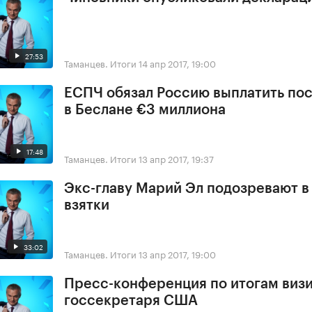
27:53
Таманцев. Итоги
14 апр 2017, 19:00
ЕСПЧ обязал Россию выплатить по
в Беслане €3 миллиона
17:48
Таманцев. Итоги
13 апр 2017, 19:37
Экс-главу Марий Эл подозревают в
взятки
33:02
Таманцев. Итоги
13 апр 2017, 19:00
Пресс-конференция по итогам виз
госсекретаря США