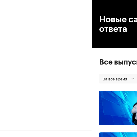
00
Новые са
ответа
Все выпу
За все время