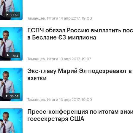
27:53
Таманцев. Итоги
14 апр 2017, 19:00
ЕСПЧ обязал Россию выплатить по
в Беслане €3 миллиона
17:48
Таманцев. Итоги
13 апр 2017, 19:37
Экс-главу Марий Эл подозревают в
взятки
33:02
Таманцев. Итоги
13 апр 2017, 19:00
Пресс-конференция по итогам виз
госсекретаря США