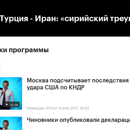
:00
/
00:00
 Турция - Иран: «сирийский тре
ски программы
Москва подсчитывает последствия
удара США по КНДР
22:26
Таманцев. Итоги
14 апр 2017, 19:32
Чиновники опубликовали деклараци