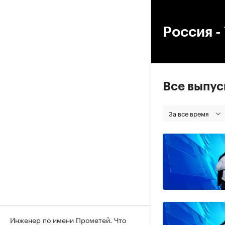
00
Россия -
Все выпу
За все время
Инженер по имени Прометей. Что