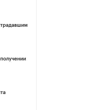
страдавшим
 получении
ита