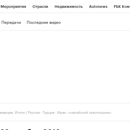
Мероприятия
Отрасли
Недвижимость
Autonews
РБК Ком
ние
РБК Курсы
РБК Life
Тренды
Визионеры
Национальн
Передачи
Последние видео
б
Исследования
Кредитные рейтинги
Франшизы
Газета
роверка контрагентов
Политика
Экономика
Бизнес
Техно
аманцев. Итоги
/
Россия - Турция - Иран: «сирийский треугольник»