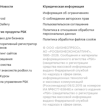
 Новости
Юридическая информация
Информация об ограничениях
roid
О соблюдении авторских прав
allery
Пользовательское соглашение
Политика в отношении обработки
гие продукты РБК
персональных данных
ако для бизнеса
Политика обработки файлов cookie
поративный регистратор
енов
© ООО «БИЗНЕСПРЕСС»,
АО «РОСБИЗНЕСКОНСАЛТИНГ»,
тинг сайтов
1995–2026
. Сообщения и материалы
.решения
информационного агентства «РБК»
(свидетельство о регистрации
комства
средства массовой информации
 знакомств podbor.ru
выдано Федеральной службой
по надзору в сфере связи,
 Курсы
информационных технологий
ла управления РБК
и массовых коммуникаций
(Роскомнадзор) 09.12.2015 за номером
ИА №ФС77-63848) и сетевого издания
«РБК» (свидетельство о регистрации
средства массовой информации
выдано Федеральной службой
по надзору в сфере связи,