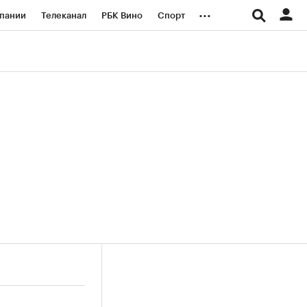
...
пании
Телеканал
РБК Вино
Спорт
ые проекты
Город
Стиль
Крипто
Спецпроекты СПб
логии и медиа
Финансы