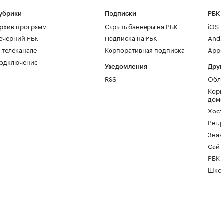
убрики
Подписки
РБК
рхив программ
Скрыть баннеры на РБК
iOS
ечерний РБК
Подписка на РБК
And
 телеканале
Корпоративная подписка
AppG
одключение
Уведомления
Дру
RSS
Обл
Кор
дом
Хос
Рег
Зна
Сайт
РБК
Шко