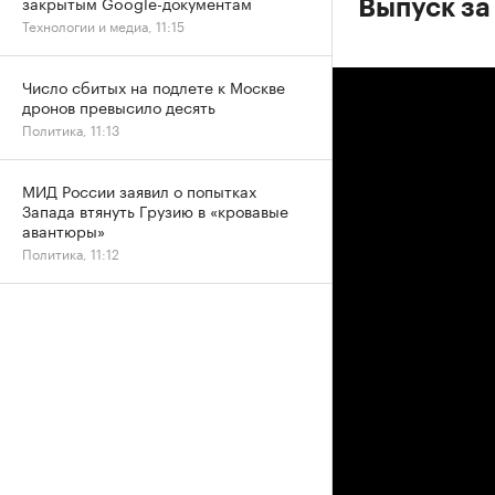
закрытым Google-документам
Выпуск за
Технологии и медиа, 11:15
Число сбитых на подлете к Москве
дронов превысило десять
Политика, 11:13
МИД России заявил о попытках
Запада втянуть Грузию в «кровавые
авантюры»
Политика, 11:12