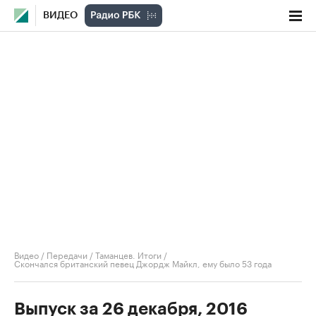
ВИДЕО
Видео
/
Передачи
/
Таманцев. Итоги
/
Скончался британский певец Джордж Майкл, ему было 53 года
Выпуск за 26 декабря, 2016