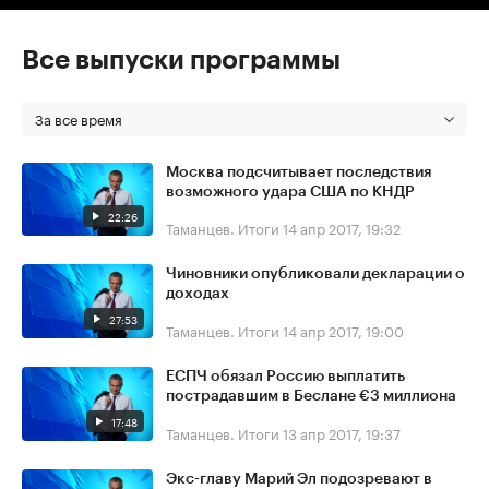
Все выпуски программы
За все время
Москва подсчитывает последствия
возможного удара США по КНДР
22:26
Таманцев. Итоги
14 апр 2017, 19:32
Чиновники опубликовали декларации о
доходах
27:53
Таманцев. Итоги
14 апр 2017, 19:00
ЕСПЧ обязал Россию выплатить
пострадавшим в Беслане €3 миллиона
17:48
Таманцев. Итоги
13 апр 2017, 19:37
Экс-главу Марий Эл подозревают в