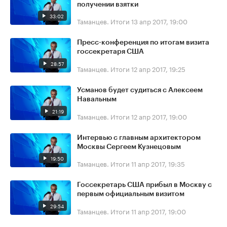
получении взятки
33:02
Таманцев. Итоги
13 апр 2017, 19:00
Пресс-конференция по итогам визита
госсекретаря США
28:57
Таманцев. Итоги
12 апр 2017, 19:25
Усманов будет судиться с Алексеем
Навальным
21:19
Таманцев. Итоги
12 апр 2017, 19:00
Интервью с главным архитектором
Москвы Сергеем Кузнецовым
19:50
Таманцев. Итоги
11 апр 2017, 19:35
Госсекретарь США прибыл в Москву с
первым официальным визитом
29:54
Таманцев. Итоги
11 апр 2017, 19:00