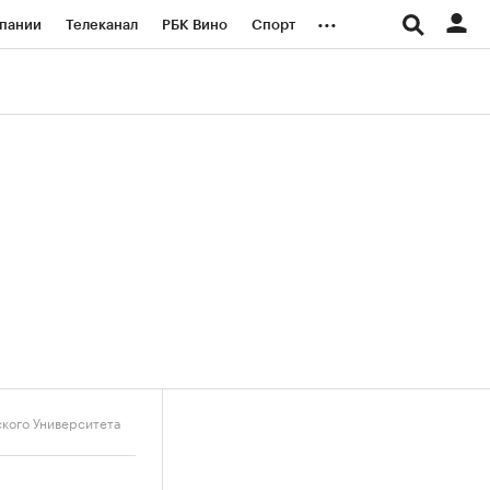
...
пании
Телеканал
РБК Вино
Спорт
ые проекты
Город
Стиль
Крипто
Спецпроекты СПб
логии и медиа
Финансы
кого Университета