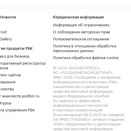
 Новости
Юридическая информация
Информация об ограничениях
roid
О соблюдении авторских прав
allery
Пользовательское соглашение
Политика в отношении обработки
гие продукты РБК
персональных данных
ако для бизнеса
Политика обработки файлов cookie
поративный регистратор
енов
© ООО «БИЗНЕСПРЕСС»,
АО «РОСБИЗНЕСКОНСАЛТИНГ»,
тинг сайтов
1995–2026
. Сообщения и материалы
.решения
информационного агентства «РБК»
(свидетельство о регистрации
комства
средства массовой информации
 знакомств podbor.ru
выдано Федеральной службой
по надзору в сфере связи,
 Курсы
информационных технологий
ла управления РБК
и массовых коммуникаций
(Роскомнадзор) 09.12.2015 за номером
ИА №ФС77-63848) и сетевого издания
«РБК» (свидетельство о регистрации
средства массовой информации