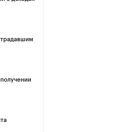
страдавшим
 получении
ита