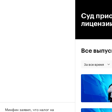
00
Суд при
лицензи
Все выпу
За все время
Минфин заявил, что налог на