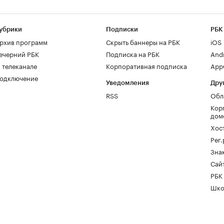
убрики
Подписки
РБК
рхив программ
Скрыть баннеры на РБК
iOS
ечерний РБК
Подписка на РБК
And
 телеканале
Корпоративная подписка
AppG
одключение
Уведомления
Дру
RSS
Обл
Кор
дом
Хос
Рег
Зна
Сайт
РБК
Шко