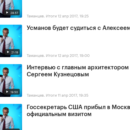
28:57
Таманцев. Итоги
12 апр 2017, 19:25
Усманов будет судиться с Алексее
21:19
Таманцев. Итоги
12 апр 2017, 19:00
Интервью с главным архитектором
Сергеем Кузнецовым
19:50
Таманцев. Итоги
11 апр 2017, 19:35
Госсекретарь США прибыл в Москв
официальным визитом