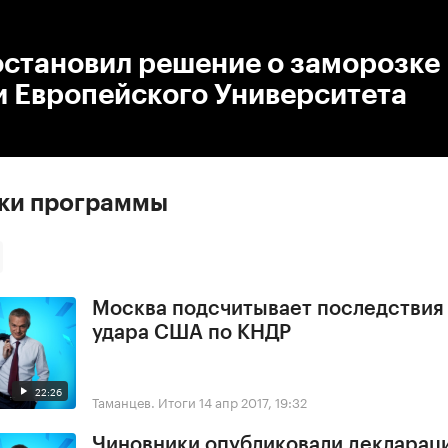
:00
/
00:00
остановил решение о заморозке
и Европейского Университета
ски программы
Москва подсчитывает последствия
удара США по КНДР
22:26
Таманцев. Итоги
14 апр 2017, 19:32
Чиновники опубликовали деклараци