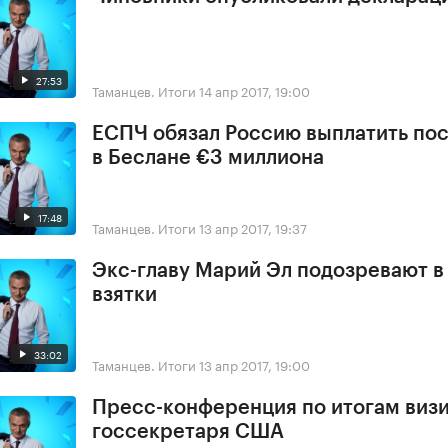
27:53
Таманцев. Итоги
14 апр 2017, 19:00
ЕСПЧ обязал Россию выплатить по
в Беслане €3 миллиона
17:48
Таманцев. Итоги
13 апр 2017, 19:37
Экс-главу Марий Эл подозревают в
взятки
33:02
Таманцев. Итоги
13 апр 2017, 19:00
Пресс-конференция по итогам виз
госсекретаря США