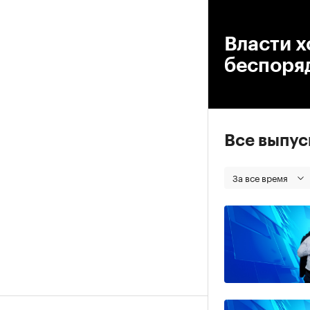
00
Власти х
беспоря
Все выпу
За все время