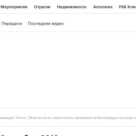
Мероприятия
Отрасли
Недвижимость
Autonews
РБК Ком
ние
РБК Курсы
РБК Life
Тренды
Визионеры
Национальн
Передачи
Последние видео
б
Исследования
Кредитные рейтинги
Франшизы
Газета
роверка контрагентов
Политика
Экономика
Бизнес
Техно
аманцев. Итоги
/
Власти хотят ужесточить наказание за беспорядки на спорт