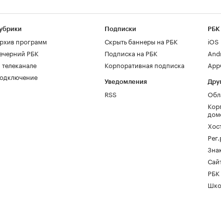
убрики
Подписки
РБК
рхив программ
Скрыть баннеры на РБК
iOS
ечерний РБК
Подписка на РБК
And
 телеканале
Корпоративная подписка
AppG
одключение
Уведомления
Дру
RSS
Обл
Кор
дом
Хос
Рег
Зна
Сайт
РБК
Шко