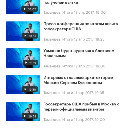
получении взятки
33:02
Таманцев. Итоги
13 апр 2017, 19:00
Пресс-конференция по итогам визита
госсекретаря США
28:57
Таманцев. Итоги
12 апр 2017, 19:25
Усманов будет судиться с Алексеем
Навальным
21:19
Таманцев. Итоги
12 апр 2017, 19:00
Интервью с главным архитектором
Москвы Сергеем Кузнецовым
19:50
Таманцев. Итоги
11 апр 2017, 19:35
Госсекретарь США прибыл в Москву с
первым официальным визитом
29:54
Таманцев. Итоги
11 апр 2017, 19:00