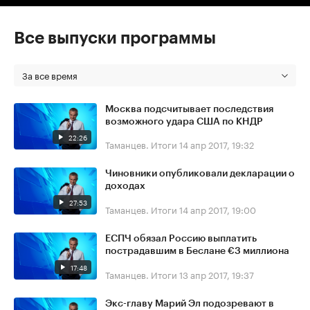
Все выпуски программы
За все время
Москва подсчитывает последствия
возможного удара США по КНДР
22:26
Таманцев. Итоги
14 апр 2017, 19:32
Чиновники опубликовали декларации о
доходах
27:53
Таманцев. Итоги
14 апр 2017, 19:00
ЕСПЧ обязал Россию выплатить
пострадавшим в Беслане €3 миллиона
17:48
Таманцев. Итоги
13 апр 2017, 19:37
Экс-главу Марий Эл подозревают в