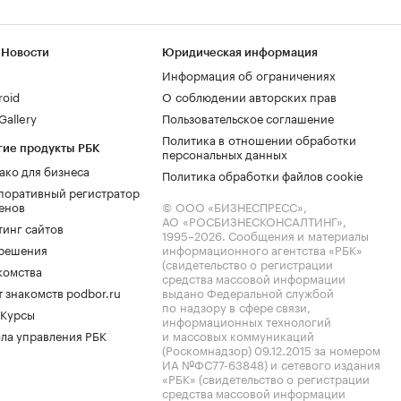
 Новости
Юридическая информация
Информация об ограничениях
roid
О соблюдении авторских прав
allery
Пользовательское соглашение
Политика в отношении обработки
гие продукты РБК
персональных данных
ако для бизнеса
Политика обработки файлов cookie
поративный регистратор
енов
© ООО «БИЗНЕСПРЕСС»,
АО «РОСБИЗНЕСКОНСАЛТИНГ»,
тинг сайтов
1995–2026
. Сообщения и материалы
.решения
информационного агентства «РБК»
(свидетельство о регистрации
комства
средства массовой информации
 знакомств podbor.ru
выдано Федеральной службой
по надзору в сфере связи,
 Курсы
информационных технологий
ла управления РБК
и массовых коммуникаций
(Роскомнадзор) 09.12.2015 за номером
ИА №ФС77-63848) и сетевого издания
«РБК» (свидетельство о регистрации
средства массовой информации