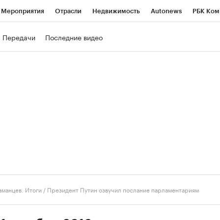
Мероприятия
Отрасли
Недвижимость
Autonews
РБК Ком
ние
РБК Курсы
РБК Life
Тренды
Визионеры
Национальн
Передачи
Последние видео
б
Исследования
Кредитные рейтинги
Франшизы
Газета
роверка контрагентов
Политика
Экономика
Бизнес
Техно
аманцев. Итоги
/
Президент Путин озвучил послание парламентариям