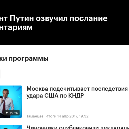
:00
/
00:00
нт Путин озвучил послание
нтариям
ски программы
Москва подсчитывает последствия
удара США по КНДР
22:26
Таманцев. Итоги
14 апр 2017, 19:32
Чиновники опубликовали деклараци