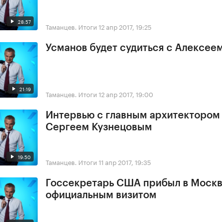
28:57
Таманцев. Итоги
12 апр 2017, 19:25
Усманов будет судиться с Алексее
21:19
Таманцев. Итоги
12 апр 2017, 19:00
Интервью с главным архитектором
Сергеем Кузнецовым
19:50
Таманцев. Итоги
11 апр 2017, 19:35
Госсекретарь США прибыл в Москв
официальным визитом