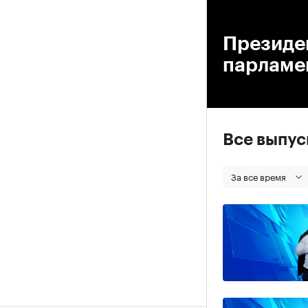
00
Президе
парламе
Все выпу
За все время