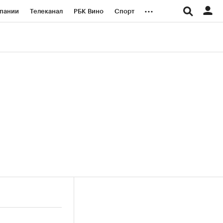
...
пании
Телеканал
РБК Вино
Спорт
ые проекты
Город
Стиль
Крипто
Спецпроекты СПб
логии и медиа
Финансы