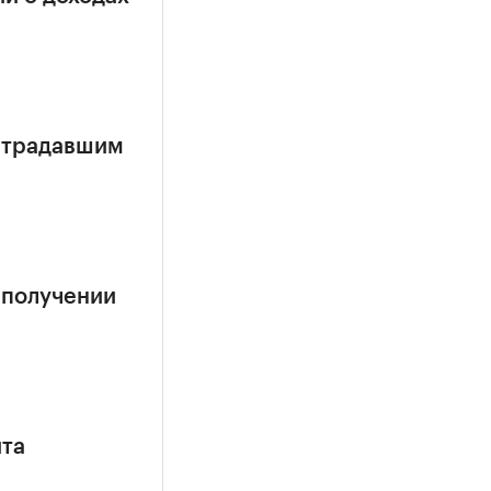
страдавшим
 получении
ита