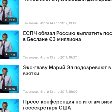
27:53
Таманцев. Итоги
14 апр 2017, 19:00
ЕСПЧ обязал Россию выплатить по
в Беслане €3 миллиона
17:48
Таманцев. Итоги
13 апр 2017, 19:37
Экс-главу Марий Эл подозревают в
взятки
33:02
Таманцев. Итоги
13 апр 2017, 19:00
Пресс-конференция по итогам виз
госсекретаря США