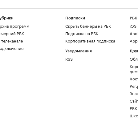
убрики
Подписки
РБК
рхив программ
Скрыть баннеры на РБК
iOS
ечерний РБК
Подписка на РБК
And
 телеканале
Корпоративная подписка
AppG
одключение
Уведомления
Дру
RSS
Обл
Кор
дом
Хос
Рег
Зна
Сайт
РБК
Шко