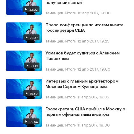
получении взятки
33:02
Таманцев. Итоги
13 апр 2017, 19:00
Пресс-конференция по итогам визита
госсекретаря США
28:57
Таманцев. Итоги
12 апр 2017, 19:25
Усманов будет судиться с Алексеем
Навальным
21:19
Таманцев. Итоги
12 апр 2017, 19:00
Интервью с главным архитектором
Москвы Сергеем Кузнецовым
19:50
Таманцев. Итоги
11 апр 2017, 19:35
Госсекретарь США прибыл в Москву с
первым официальным визитом
29:54
Таманцев. Итоги
11 апр 2017, 19:00