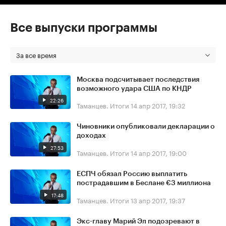
Все выпуски программы
За все время
Москва подсчитывает последствия
возможного удара США по КНДР
22:26
Таманцев. Итоги
14 апр 2017, 19:32
Чиновники опубликовали декларации о
доходах
27:53
Таманцев. Итоги
14 апр 2017, 19:00
ЕСПЧ обязал Россию выплатить
пострадавшим в Беслане €3 миллиона
17:48
Таманцев. Итоги
13 апр 2017, 19:37
Экс-главу Марий Эл подозревают в