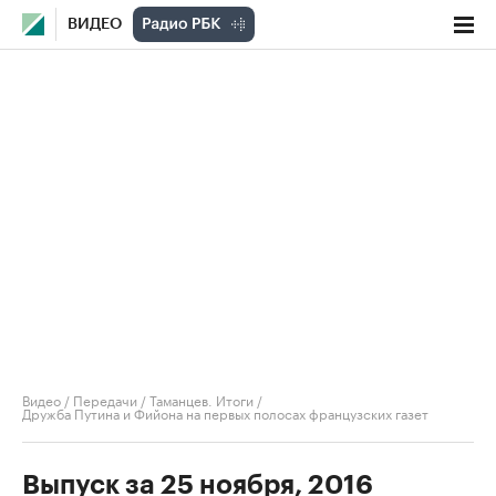
ВИДЕО
Видео
/
Передачи
/
Таманцев. Итоги
/
Дружба Путина и Фийона на первых полосах французских газет
Выпуск за 25 ноября, 2016