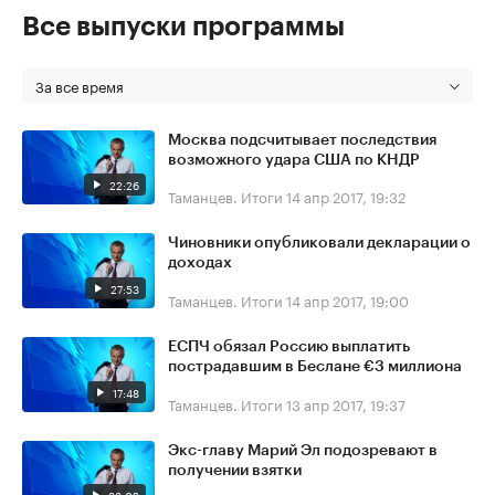
Все выпуски программы
За все время
Москва подсчитывает последствия
возможного удара США по КНДР
22:26
Таманцев. Итоги
14 апр 2017, 19:32
Чиновники опубликовали декларации о
доходах
27:53
Таманцев. Итоги
14 апр 2017, 19:00
ЕСПЧ обязал Россию выплатить
пострадавшим в Беслане €3 миллиона
17:48
Таманцев. Итоги
13 апр 2017, 19:37
Экс-главу Марий Эл подозревают в
получении взятки