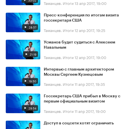
33:02
Таманцев. Итоги
13 апр 2017, 19:00
Пресс-конференция по итогам визита
госсекретаря США
28:57
Таманцев. Итоги
12 апр 2017, 19:25
Усманов будет судиться с Алексеем
Навальным
21:19
Таманцев. Итоги
12 апр 2017, 19:00
Интервью с главным архитектором
Москвы Сергеем Кузнецовым
19:50
Таманцев. Итоги
11 апр 2017, 19:35
Госсекретарь США прибыл в Москву с
первым официальным визитом
29:54
Таманцев. Итоги
11 апр 2017, 19:00
Доступ в соцсети хотят ограничить