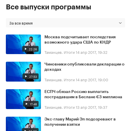
Все выпуски программы
За все время
Москва подсчитывает последствия
возможного удара США по КНДР
22:26
Таманцев. Итоги
14 апр 2017, 19:32
Чиновники опубликовали декларации о
доходах
27:53
Таманцев. Итоги
14 апр 2017, 19:00
ЕСПЧ обязал Россию выплатить
пострадавшим в Беслане €3 миллиона
17:48
Таманцев. Итоги
13 апр 2017, 19:37
Экс-главу Марий Эл подозревают в
получении взятки