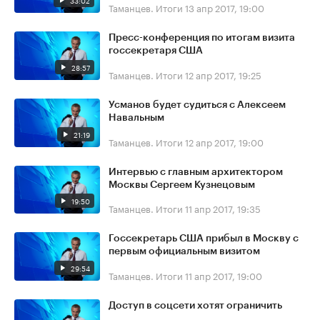
33:02
Таманцев. Итоги
13 апр 2017, 19:00
Пресс-конференция по итогам визита
госсекретаря США
28:57
Таманцев. Итоги
12 апр 2017, 19:25
Усманов будет судиться с Алексеем
Навальным
21:19
Таманцев. Итоги
12 апр 2017, 19:00
Интервью с главным архитектором
Москвы Сергеем Кузнецовым
19:50
Таманцев. Итоги
11 апр 2017, 19:35
Госсекретарь США прибыл в Москву с
первым официальным визитом
29:54
Таманцев. Итоги
11 апр 2017, 19:00
Доступ в соцсети хотят ограничить