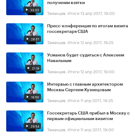
получении взятки
33:02
Таманцев. Итоги
13 апр 2017, 19:00
Пресс-конференция по итогам визита
госсекретаря США
28:57
Таманцев. Итоги
12 апр 2017, 19:25
Усманов будет судиться с Алексеем
Навальным
21:19
Таманцев. Итоги
12 апр 2017, 19:00
Интервью с главным архитектором
Москвы Сергеем Кузнецовым
19:50
Таманцев. Итоги
11 апр 2017, 19:35
Госсекретарь США прибыл в Москву с
первым официальным визитом
29:54
Таманцев. Итоги
11 апр 2017, 19:00