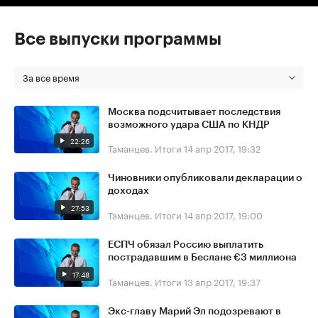
Все выпуски программы
За все время
Москва подсчитывает последствия
возможного удара США по КНДР
22:26
Таманцев. Итоги
14 апр 2017, 19:32
Чиновники опубликовали декларации о
доходах
27:53
Таманцев. Итоги
14 апр 2017, 19:00
ЕСПЧ обязал Россию выплатить
пострадавшим в Беслане €3 миллиона
17:48
Таманцев. Итоги
13 апр 2017, 19:37
Экс-главу Марий Эл подозревают в