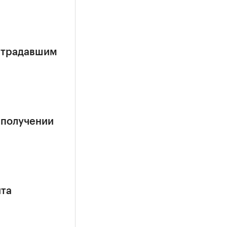
страдавшим
 получении
ита