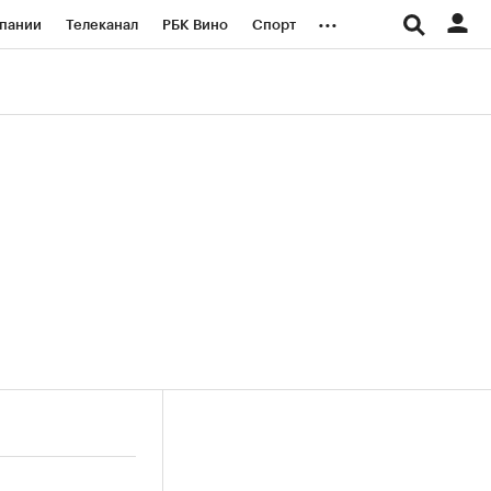
...
пании
Телеканал
РБК Вино
Спорт
ые проекты
Город
Стиль
Крипто
Спецпроекты СПб
логии и медиа
Финансы