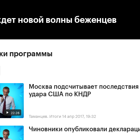
:00
/
00:00
ждет новой волны беженцев
ски программы
Москва подсчитывает последствия
удара США по КНДР
22:26
Таманцев. Итоги
14 апр 2017, 19:32
Чиновники опубликовали деклараци