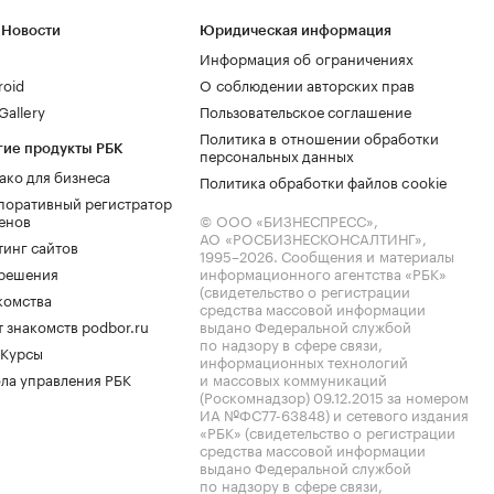
 Новости
Юридическая информация
Информация об ограничениях
roid
О соблюдении авторских прав
allery
Пользовательское соглашение
Политика в отношении обработки
гие продукты РБК
персональных данных
ако для бизнеса
Политика обработки файлов cookie
поративный регистратор
енов
© ООО «БИЗНЕСПРЕСС»,
АО «РОСБИЗНЕСКОНСАЛТИНГ»,
тинг сайтов
1995–2026
. Сообщения и материалы
.решения
информационного агентства «РБК»
(свидетельство о регистрации
комства
средства массовой информации
 знакомств podbor.ru
выдано Федеральной службой
по надзору в сфере связи,
 Курсы
информационных технологий
ла управления РБК
и массовых коммуникаций
(Роскомнадзор) 09.12.2015 за номером
ИА №ФС77-63848) и сетевого издания
«РБК» (свидетельство о регистрации
средства массовой информации
выдано Федеральной службой
по надзору в сфере связи,