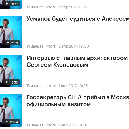
28:57
Таманцев. Итоги
12 апр 2017, 19:25
Усманов будет судиться с Алексее
21:19
Таманцев. Итоги
12 апр 2017, 19:00
Интервью с главным архитектором
Сергеем Кузнецовым
19:50
Таманцев. Итоги
11 апр 2017, 19:35
Госсекретарь США прибыл в Москв
официальным визитом
29:54
Таманцев. Итоги
11 апр 2017, 19:00