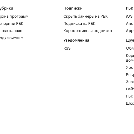
убрики
Подписки
РБК
рхив программ
Скрыть баннеры на РБК
iOS
ечерний РБК
Подписка на РБК
And
 телеканале
Корпоративная подписка
AppG
одключение
Уведомления
Дру
RSS
Обл
Кор
дом
Хос
Рег
Зна
Сайт
РБК
Шко