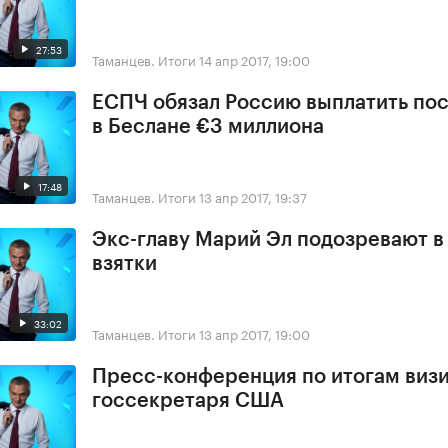
27:53
Таманцев. Итоги
14 апр 2017, 19:00
ЕСПЧ обязал Россию выплатить по
в Беслане €3 миллиона
17:48
Таманцев. Итоги
13 апр 2017, 19:37
Экс-главу Марий Эл подозревают в
взятки
33:02
Таманцев. Итоги
13 апр 2017, 19:00
Пресс-конференция по итогам виз
госсекретаря США