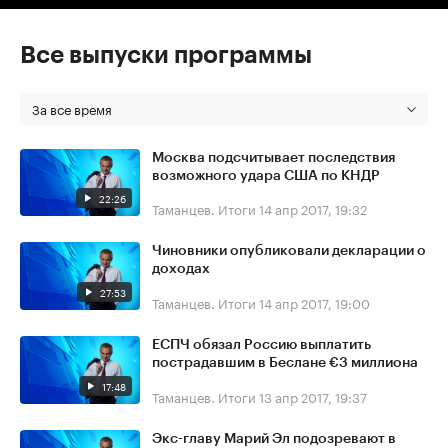
Все выпуски программы
За все время
Москва подсчитывает последствия
возможного удара США по КНДР
22:26
Таманцев. Итоги
14 апр 2017, 19:32
Чиновники опубликовали декларации о
доходах
27:53
Таманцев. Итоги
14 апр 2017, 19:00
ЕСПЧ обязал Россию выплатить
пострадавшим в Беслане €3 миллиона
17:48
Таманцев. Итоги
13 апр 2017, 19:37
Экс-главу Марий Эл подозревают в