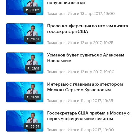
получении взятки
33:02
Таманцев. Итоги
13 апр 2017, 19:00
Пресс-конференция по итогам визита
госсекретаря США
28:57
Таманцев. Итоги
12 апр 2017, 19:25
Усманов будет судиться с Алексеем
Навальным
21:19
Таманцев. Итоги
12 апр 2017, 19:00
Интервью с главным архитектором
Москвы Сергеем Кузнецовым
19:50
Таманцев. Итоги
11 апр 2017, 19:35
Госсекретарь США прибыл в Москву с
первым официальным визитом
29:54
Таманцев. Итоги
11 апр 2017, 19:00