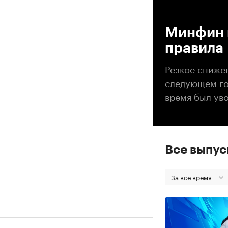
00
Минфин 
правила
Резкое снижен
следующем го
время был ув
Все выпу
За все время