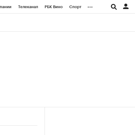
...
пании
Телеканал
РБК Вино
Спорт
ые проекты
Город
Стиль
Крипто
Спецпроекты СПб
логии и медиа
Финансы