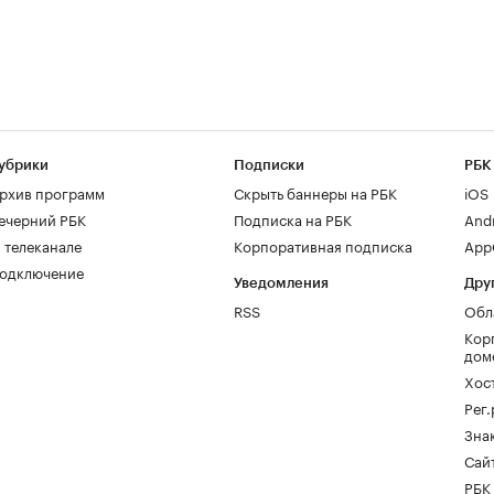
убрики
Подписки
РБК
рхив программ
Скрыть баннеры на РБК
iOS
ечерний РБК
Подписка на РБК
And
 телеканале
Корпоративная подписка
AppG
одключение
Уведомления
Дру
RSS
Обл
Кор
дом
Хос
Рег
Зна
Сайт
РБК