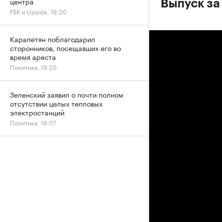
центра
Выпуск за
РБК и Upside, 19:20
Карапетян поблагодарил
сторонников, посещавших его во
время ареста
Политика, 19:20
Зеленский заявил о почти полном
отсутствии целых тепловых
электростанций
Политика, 19:07