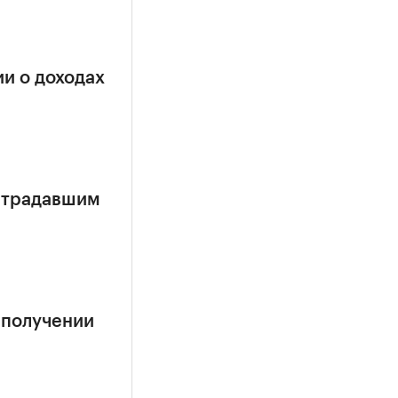
и о доходах
страдавшим
 получении