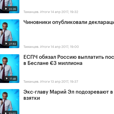
22:26
Таманцев. Итоги
14 апр 2017, 19:32
Чиновники опубликовали деклараци
27:53
Таманцев. Итоги
14 апр 2017, 19:00
ЕСПЧ обязал Россию выплатить по
в Беслане €3 миллиона
17:48
Таманцев. Итоги
13 апр 2017, 19:37
Экс-главу Марий Эл подозревают в
взятки
33:02