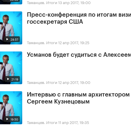
Таманцев. Итоги
13 апр 2017, 19:00
Пресс-конференция по итогам виз
госсекретаря США
28:57
Таманцев. Итоги
12 апр 2017, 19:25
Усманов будет судиться с Алексее
21:19
Таманцев. Итоги
12 апр 2017, 19:00
Интервью с главным архитектором
Сергеем Кузнецовым
19:50
Таманцев. Итоги
11 апр 2017, 19:35