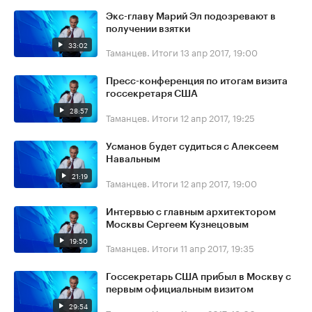
Экс-главу Марий Эл подозревают в
получении взятки
33:02
Таманцев. Итоги
13 апр 2017, 19:00
Пресс-конференция по итогам визита
госсекретаря США
28:57
Таманцев. Итоги
12 апр 2017, 19:25
Усманов будет судиться с Алексеем
Навальным
21:19
Таманцев. Итоги
12 апр 2017, 19:00
Интервью с главным архитектором
Москвы Сергеем Кузнецовым
19:50
Таманцев. Итоги
11 апр 2017, 19:35
Госсекретарь США прибыл в Москву с
первым официальным визитом
29:54