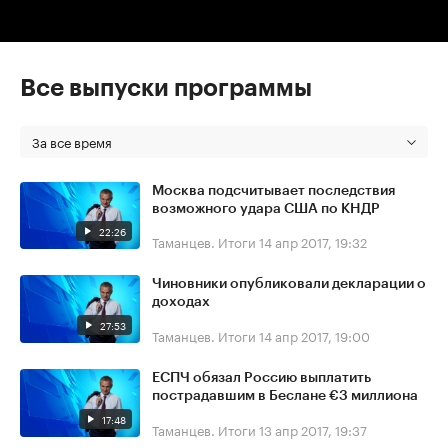
Все выпуски программы
За все время
Москва подсчитывает последствия
возможного удара США по КНДР
22:26
Таманцев. Итоги
14 апр 2017, 19:32
Чиновники опубликовали декларации о
доходах
27:53
Таманцев. Итоги
14 апр 2017, 19:00
ЕСПЧ обязал Россию выплатить
пострадавшим в Беслане €3 миллиона
17:48
Таманцев. Итоги
13 апр 2017, 19:37