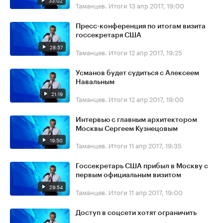
33:02
Таманцев. Итоги
13 апр 2017, 19:00
Пресс-конференция по итогам визита
госсекретаря США
28:57
Таманцев. Итоги
12 апр 2017, 19:25
Усманов будет судиться с Алексеем
Навальным
21:19
Таманцев. Итоги
12 апр 2017, 19:00
Интервью с главным архитектором
Москвы Сергеем Кузнецовым
19:50
Таманцев. Итоги
11 апр 2017, 19:35
Госсекретарь США прибыл в Москву с
первым официальным визитом
29:54
Таманцев. Итоги
11 апр 2017, 19:00
Доступ в соцсети хотят ограничить