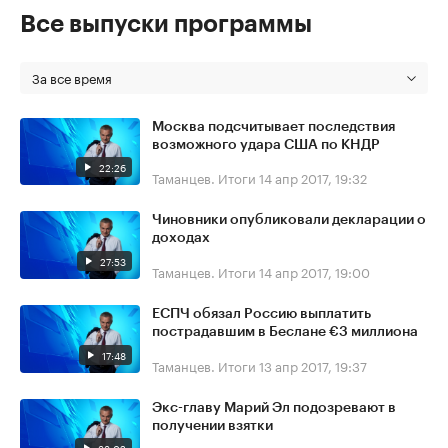
Все выпуски программы
За все время
Москва подсчитывает последствия
возможного удара США по КНДР
22:26
Таманцев. Итоги
14 апр 2017, 19:32
Чиновники опубликовали декларации о
доходах
27:53
Таманцев. Итоги
14 апр 2017, 19:00
ЕСПЧ обязал Россию выплатить
пострадавшим в Беслане €3 миллиона
17:48
Таманцев. Итоги
13 апр 2017, 19:37
Экс-главу Марий Эл подозревают в
получении взятки