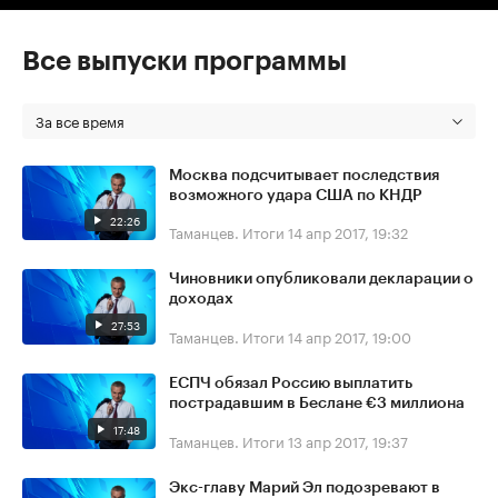
Все выпуски программы
За все время
Москва подсчитывает последствия
возможного удара США по КНДР
22:26
Таманцев. Итоги
14 апр 2017, 19:32
Чиновники опубликовали декларации о
доходах
27:53
Таманцев. Итоги
14 апр 2017, 19:00
ЕСПЧ обязал Россию выплатить
пострадавшим в Беслане €3 миллиона
17:48
Таманцев. Итоги
13 апр 2017, 19:37
Экс-главу Марий Эл подозревают в