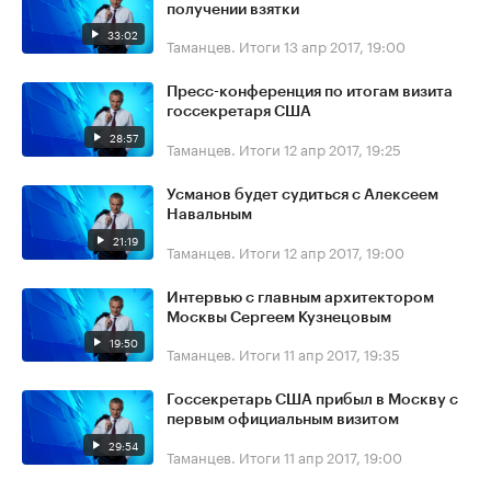
получении взятки
33:02
Таманцев. Итоги
13 апр 2017, 19:00
Пресс-конференция по итогам визита
госсекретаря США
28:57
Таманцев. Итоги
12 апр 2017, 19:25
Усманов будет судиться с Алексеем
Навальным
21:19
Таманцев. Итоги
12 апр 2017, 19:00
Интервью с главным архитектором
Москвы Сергеем Кузнецовым
19:50
Таманцев. Итоги
11 апр 2017, 19:35
Госсекретарь США прибыл в Москву с
первым официальным визитом
29:54
Таманцев. Итоги
11 апр 2017, 19:00