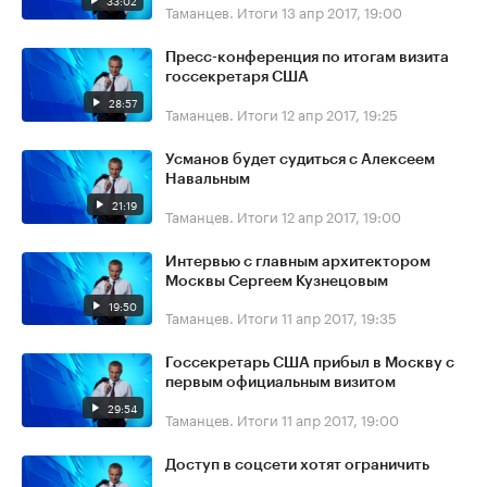
33:02
Таманцев. Итоги
13 апр 2017, 19:00
Пресс-конференция по итогам визита
госсекретаря США
28:57
Таманцев. Итоги
12 апр 2017, 19:25
Усманов будет судиться с Алексеем
Навальным
21:19
Таманцев. Итоги
12 апр 2017, 19:00
Интервью с главным архитектором
Москвы Сергеем Кузнецовым
19:50
Таманцев. Итоги
11 апр 2017, 19:35
Госсекретарь США прибыл в Москву с
первым официальным визитом
29:54
Таманцев. Итоги
11 апр 2017, 19:00
Доступ в соцсети хотят ограничить