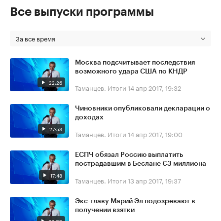
Все выпуски программы
За все время
Москва подсчитывает последствия
возможного удара США по КНДР
22:26
Таманцев. Итоги
14 апр 2017, 19:32
Чиновники опубликовали декларации о
доходах
27:53
Таманцев. Итоги
14 апр 2017, 19:00
ЕСПЧ обязал Россию выплатить
пострадавшим в Беслане €3 миллиона
17:48
Таманцев. Итоги
13 апр 2017, 19:37
Экс-главу Марий Эл подозревают в
получении взятки