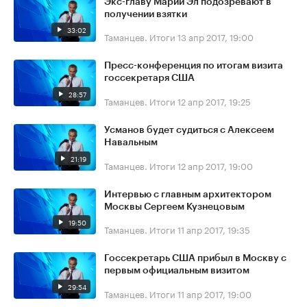
Экс-главу Марий Эл подозревают в
получении взятки
33:02
Таманцев. Итоги
13 апр 2017, 19:00
Пресс-конференция по итогам визита
госсекретаря США
28:57
Таманцев. Итоги
12 апр 2017, 19:25
Усманов будет судиться с Алексеем
Навальным
21:19
Таманцев. Итоги
12 апр 2017, 19:00
Интервью с главным архитектором
Москвы Сергеем Кузнецовым
19:50
Таманцев. Итоги
11 апр 2017, 19:35
Госсекретарь США прибыл в Москву с
первым официальным визитом
29:54
Таманцев. Итоги
11 апр 2017, 19:00