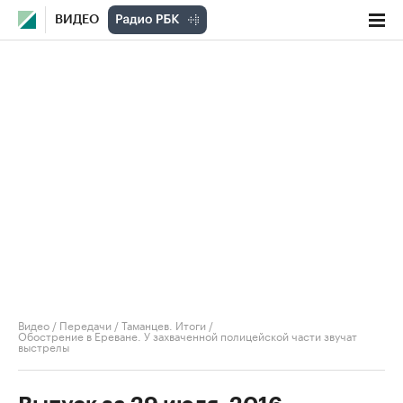
ВИДЕО
Видео
/
Передачи
/
Таманцев. Итоги
/
Обострение в Ереване. У захваченной полицейской части звучат
выстрелы