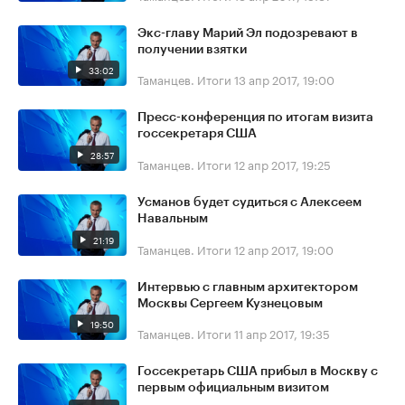
Экс-главу Марий Эл подозревают в
получении взятки
33:02
Таманцев. Итоги
13 апр 2017, 19:00
Пресс-конференция по итогам визита
госсекретаря США
28:57
Таманцев. Итоги
12 апр 2017, 19:25
Усманов будет судиться с Алексеем
Навальным
21:19
Таманцев. Итоги
12 апр 2017, 19:00
Интервью с главным архитектором
Москвы Сергеем Кузнецовым
19:50
Таманцев. Итоги
11 апр 2017, 19:35
Госсекретарь США прибыл в Москву с
первым официальным визитом