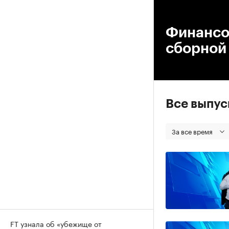
00
Финансо
сборной 
Все выпу
За все время
FT узнала об «убежище от