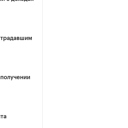
страдавшим
 получении
ита