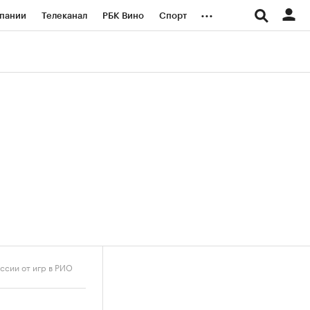
...
пании
Телеканал
РБК Вино
Спорт
ые проекты
Город
Стиль
Крипто
Спецпроекты СПб
логии и медиа
Финансы
ссии от игр в РИО