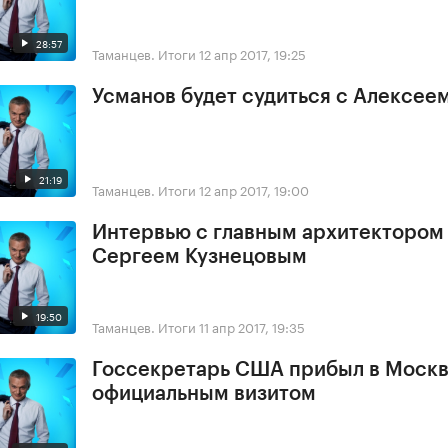
28:57
Таманцев. Итоги
12 апр 2017, 19:25
Усманов будет судиться с Алексее
21:19
Таманцев. Итоги
12 апр 2017, 19:00
Интервью с главным архитектором
Сергеем Кузнецовым
19:50
Таманцев. Итоги
11 апр 2017, 19:35
Госсекретарь США прибыл в Москв
официальным визитом