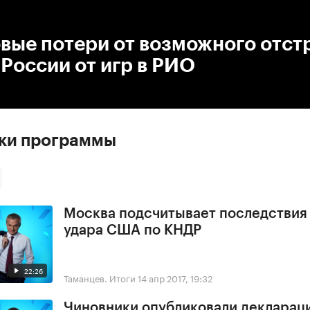
:00
/
00:00
вые потери от возможного отст
России от игр в РИО
ски программы
Москва подсчитывает последствия
удара США по КНДР
22:26
Таманцев. Итоги
14 апр 2017, 19:32
Чиновники опубликовали деклараци