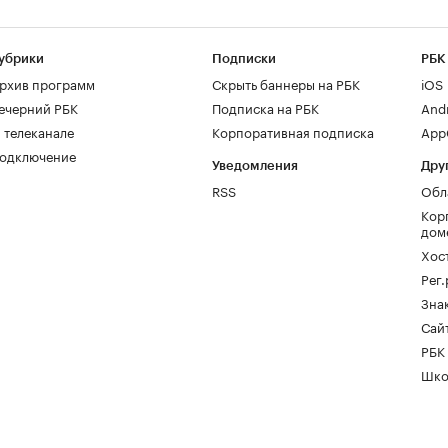
убрики
Подписки
РБК
рхив программ
Скрыть баннеры на РБК
iOS
ечерний РБК
Подписка на РБК
And
 телеканале
Корпоративная подписка
AppG
одключение
Уведомления
Дру
RSS
Обл
Кор
дом
Хос
Рег
Зна
Сайт
РБК
Шко