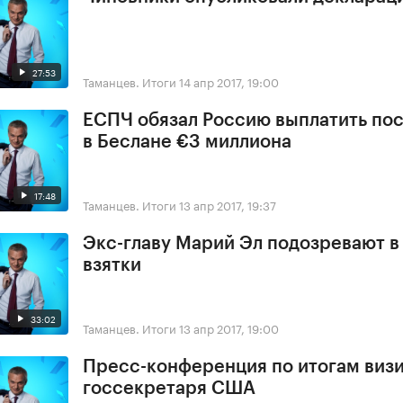
27:53
Таманцев. Итоги
14 апр 2017, 19:00
ЕСПЧ обязал Россию выплатить по
в Беслане €3 миллиона
17:48
Таманцев. Итоги
13 апр 2017, 19:37
Экс-главу Марий Эл подозревают в
взятки
33:02
Таманцев. Итоги
13 апр 2017, 19:00
Пресс-конференция по итогам виз
госсекретаря США