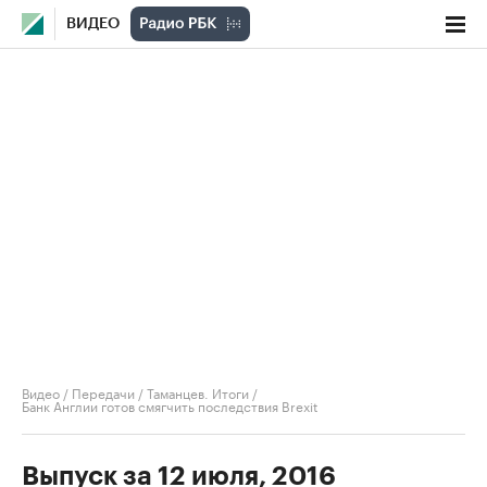
ВИДЕО
Видео
/
Передачи
/
Таманцев. Итоги
/
Банк Англии готов смягчить последствия Brexit
Выпуск за 12 июля, 2016