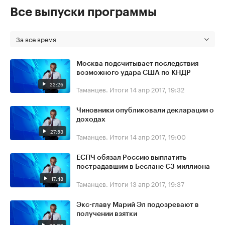
Все выпуски программы
За все время
Москва подсчитывает последствия
возможного удара США по КНДР
22:26
Таманцев. Итоги
14 апр 2017, 19:32
Чиновники опубликовали декларации о
доходах
27:53
Таманцев. Итоги
14 апр 2017, 19:00
ЕСПЧ обязал Россию выплатить
пострадавшим в Беслане €3 миллиона
17:48
Таманцев. Итоги
13 апр 2017, 19:37
Экс-главу Марий Эл подозревают в
получении взятки