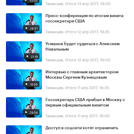
33:02
Таманцев. Итоги
13 апр 2017, 19:00
Пресс-конференция по итогам визита
госсекретаря США
28:57
Таманцев. Итоги
12 апр 2017, 19:25
Усманов будет судиться с Алексеем
Навальным
21:19
Таманцев. Итоги
12 апр 2017, 19:00
Интервью с главным архитектором
Москвы Сергеем Кузнецовым
19:50
Таманцев. Итоги
11 апр 2017, 19:35
Госсекретарь США прибыл в Москву с
первым официальным визитом
29:54
Таманцев. Итоги
11 апр 2017, 19:00
Доступ в соцсети хотят ограничить