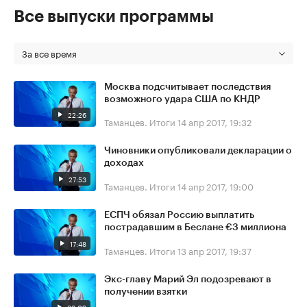
Все выпуски программы
За все время
Москва подсчитывает последствия
возможного удара США по КНДР
22:26
Таманцев. Итоги
14 апр 2017, 19:32
Чиновники опубликовали декларации о
доходах
27:53
Таманцев. Итоги
14 апр 2017, 19:00
ЕСПЧ обязал Россию выплатить
пострадавшим в Беслане €3 миллиона
17:48
Таманцев. Итоги
13 апр 2017, 19:37
Экс-главу Марий Эл подозревают в
получении взятки