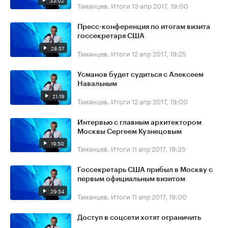
33:02
Таманцев. Итоги
13 апр 2017, 19:00
Пресс-конференция по итогам визита
госсекретаря США
28:57
Таманцев. Итоги
12 апр 2017, 19:25
Усманов будет судиться с Алексеем
Навальным
21:19
Таманцев. Итоги
12 апр 2017, 19:00
Интервью с главным архитектором
Москвы Сергеем Кузнецовым
19:50
Таманцев. Итоги
11 апр 2017, 19:35
Госсекретарь США прибыл в Москву с
первым официальным визитом
29:54
Таманцев. Итоги
11 апр 2017, 19:00
Доступ в соцсети хотят ограничить