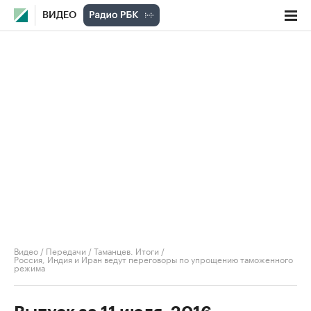
ВИДЕО
Видео
/
Передачи
/
Таманцев. Итоги
/
Россия, Индия и Иран ведут переговоры по упрощению таможенного
режима