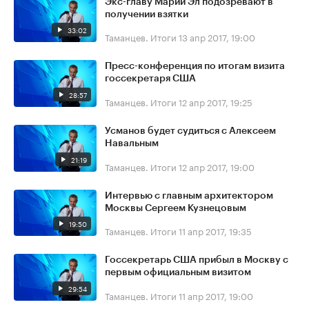
Экс-главу Марий Эл подозревают в
получении взятки
33:02
Таманцев. Итоги
13 апр 2017, 19:00
Пресс-конференция по итогам визита
госсекретаря США
28:57
Таманцев. Итоги
12 апр 2017, 19:25
Усманов будет судиться с Алексеем
Навальным
21:19
Таманцев. Итоги
12 апр 2017, 19:00
Интервью с главным архитектором
Москвы Сергеем Кузнецовым
19:50
Таманцев. Итоги
11 апр 2017, 19:35
Госсекретарь США прибыл в Москву с
первым официальным визитом
29:54
Таманцев. Итоги
11 апр 2017, 19:00