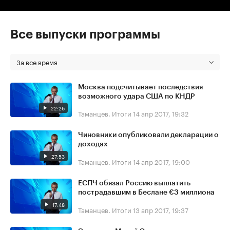
Все выпуски программы
За все время
Москва подсчитывает последствия
возможного удара США по КНДР
22:26
Таманцев. Итоги
14 апр 2017, 19:32
Чиновники опубликовали декларации о
доходах
27:53
Таманцев. Итоги
14 апр 2017, 19:00
ЕСПЧ обязал Россию выплатить
пострадавшим в Беслане €3 миллиона
17:48
Таманцев. Итоги
13 апр 2017, 19:37