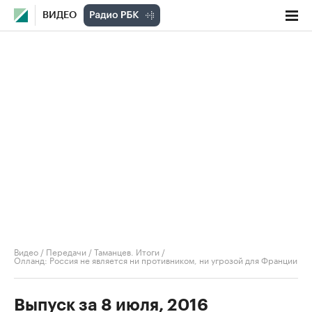
ВИДЕО
Видео
/
Передачи
/
Таманцев. Итоги
/
Олланд: Россия не является ни противником, ни угрозой для Франции
Выпуск за 8 июля, 2016