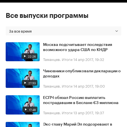
Все выпуски программы
За все время
Москва подсчитывает последствия
возможного удара США по КНДР
22:26
Таманцев. Итоги
14 апр 2017, 19:32
Чиновники опубликовали декларации о
доходах
27:53
Таманцев. Итоги
14 апр 2017, 19:00
ЕСПЧ обязал Россию выплатить
пострадавшим в Беслане €3 миллиона
17:48
Таманцев. Итоги
13 апр 2017, 19:37
Экс-главу Марий Эл подозревают в