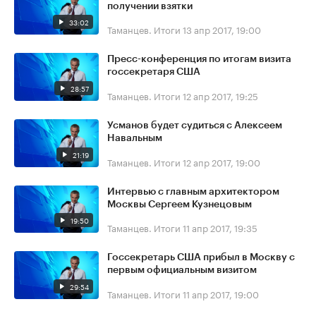
получении взятки
33:02
Таманцев. Итоги
13 апр 2017, 19:00
Пресс-конференция по итогам визита
госсекретаря США
28:57
Таманцев. Итоги
12 апр 2017, 19:25
Усманов будет судиться с Алексеем
Навальным
21:19
Таманцев. Итоги
12 апр 2017, 19:00
Интервью с главным архитектором
Москвы Сергеем Кузнецовым
19:50
Таманцев. Итоги
11 апр 2017, 19:35
Госсекретарь США прибыл в Москву с
первым официальным визитом
29:54
Таманцев. Итоги
11 апр 2017, 19:00