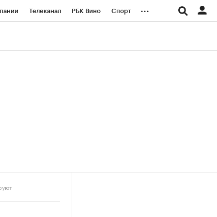
...
пании
Телеканал
РБК Вино
Спорт
ые проекты
Город
Стиль
Крипто
Спецпроекты СПб
логии и медиа
Финансы
руют