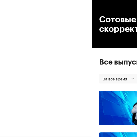
00
Сотовые 
скоррек
Все выпу
За все время