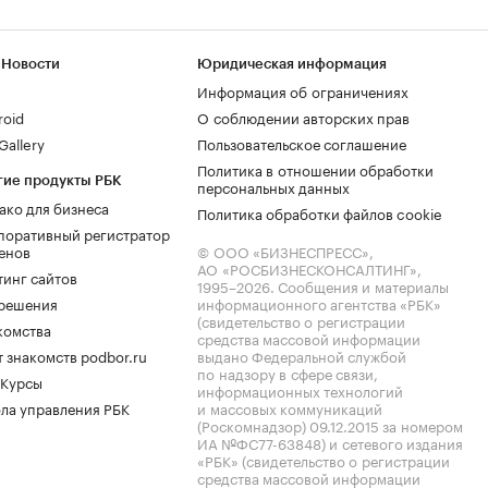
 Новости
Юридическая информация
Информация об ограничениях
roid
О соблюдении авторских прав
allery
Пользовательское соглашение
Политика в отношении обработки
гие продукты РБК
персональных данных
ако для бизнеса
Политика обработки файлов cookie
поративный регистратор
енов
© ООО «БИЗНЕСПРЕСС»,
АО «РОСБИЗНЕСКОНСАЛТИНГ»,
тинг сайтов
1995–2026
. Сообщения и материалы
.решения
информационного агентства «РБК»
(свидетельство о регистрации
комства
средства массовой информации
 знакомств podbor.ru
выдано Федеральной службой
по надзору в сфере связи,
 Курсы
информационных технологий
ла управления РБК
и массовых коммуникаций
(Роскомнадзор) 09.12.2015 за номером
ИА №ФС77-63848) и сетевого издания
«РБК» (свидетельство о регистрации
средства массовой информации