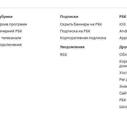
убрики
Подписки
РБК
рхив программ
Скрыть баннеры на РБК
iOS
ечерний РБК
Подписка на РБК
And
 телеканале
Корпоративная подписка
AppG
одключение
Уведомления
Дру
RSS
Обл
Кор
дом
Хос
Рег
Зна
Сайт
РБК
Шко