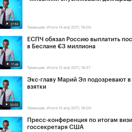
27:53
Таманцев. Итоги
14 апр 2017, 19:00
ЕСПЧ обязал Россию выплатить по
в Беслане €3 миллиона
17:48
Таманцев. Итоги
13 апр 2017, 19:37
Экс-главу Марий Эл подозревают в
взятки
33:02
Таманцев. Итоги
13 апр 2017, 19:00
Пресс-конференция по итогам виз
госсекретаря США