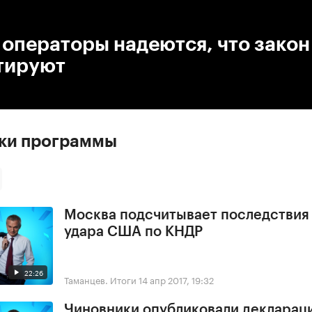
:00
/
00:00
операторы надеются, что закон
тируют
ски программы
Москва подсчитывает последствия
удара США по КНДР
22:26
Таманцев. Итоги
14 апр 2017, 19:32
Чиновники опубликовали деклараци