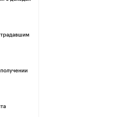
страдавшим
 получении
ита