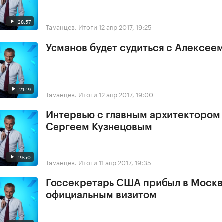
28:57
Таманцев. Итоги
12 апр 2017, 19:25
Усманов будет судиться с Алексее
21:19
Таманцев. Итоги
12 апр 2017, 19:00
Интервью с главным архитектором
Сергеем Кузнецовым
19:50
Таманцев. Итоги
11 апр 2017, 19:35
Госсекретарь США прибыл в Москв
официальным визитом