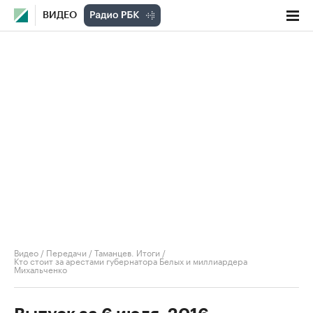
ВИДЕО
Видео
/
Передачи
/
Таманцев. Итоги
/
Кто стоит за арестами губернатора Белых и миллиардера
Михальченко