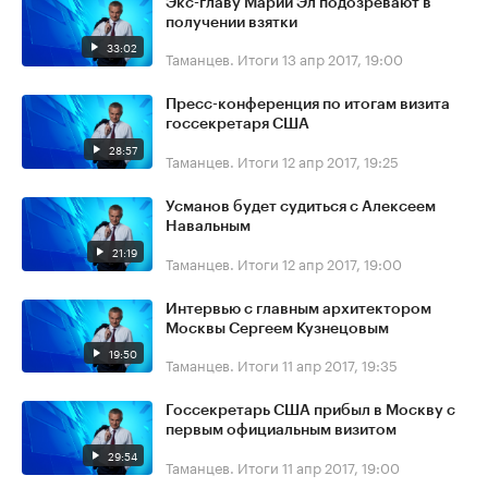
Экс-главу Марий Эл подозревают в
получении взятки
33:02
Таманцев. Итоги
13 апр 2017, 19:00
Пресс-конференция по итогам визита
госсекретаря США
28:57
Таманцев. Итоги
12 апр 2017, 19:25
Усманов будет судиться с Алексеем
Навальным
21:19
Таманцев. Итоги
12 апр 2017, 19:00
Интервью с главным архитектором
Москвы Сергеем Кузнецовым
19:50
Таманцев. Итоги
11 апр 2017, 19:35
Госсекретарь США прибыл в Москву с
первым официальным визитом
29:54
Таманцев. Итоги
11 апр 2017, 19:00