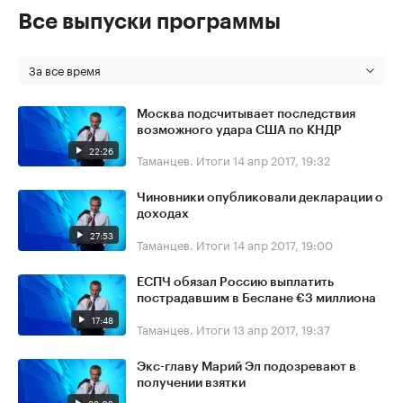
Все выпуски программы
За все время
Москва подсчитывает последствия
возможного удара США по КНДР
22:26
Таманцев. Итоги
14 апр 2017, 19:32
Чиновники опубликовали декларации о
доходах
27:53
Таманцев. Итоги
14 апр 2017, 19:00
ЕСПЧ обязал Россию выплатить
пострадавшим в Беслане €3 миллиона
17:48
Таманцев. Итоги
13 апр 2017, 19:37
Экс-главу Марий Эл подозревают в
получении взятки