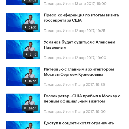
33:02
Таманцев. Итоги
13 апр 2017, 19:00
Пресс-конференция по итогам визита
госсекретаря США
28:57
Таманцев. Итоги
12 апр 2017, 19:25
Усманов будет судиться с Алексеем
Навальным
21:19
Таманцев. Итоги
12 апр 2017, 19:00
Интервью с главным архитектором
Москвы Сергеем Кузнецовым
19:50
Таманцев. Итоги
11 апр 2017, 19:35
Госсекретарь США прибыл в Москву с
первым официальным визитом
29:54
Таманцев. Итоги
11 апр 2017, 19:00
Доступ в соцсети хотят ограничить