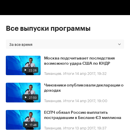
Все выпуски программы
За все время
Москва подсчитывает последствия
возможного удара США по КНДР
22:26
Таманцев. Итоги
14 апр 2017, 19:32
Чиновники опубликовали декларации о
доходах
27:53
Таманцев. Итоги
14 апр 2017, 19:00
ЕСПЧ обязал Россию выплатить
пострадавшим в Беслане €3 миллиона
17:48
Таманцев. Итоги
13 апр 2017, 19:37