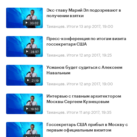
Экс-главу Марий Эл подозревают в
получении взятки
33:02
Таманцев. Итоги
13 апр 2017, 19:00
Пресс-конференция по итогам визита
госсекретаря США
28:57
Таманцев. Итоги
12 апр 2017, 19:25
Усманов будет судиться с Алексеем
Навальным
21:19
Таманцев. Итоги
12 апр 2017, 19:00
Интервью с главным архитектором
Москвы Сергеем Кузнецовым
19:50
Таманцев. Итоги
11 апр 2017, 19:35
Госсекретарь США прибыл в Москву с
первым официальным визитом