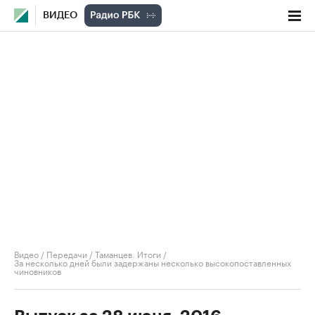
ВИДЕО
Видео
/
Передачи
/
Таманцев. Итоги
/
За несколько дней были задержаны несколько высокопоставленных
чиновников