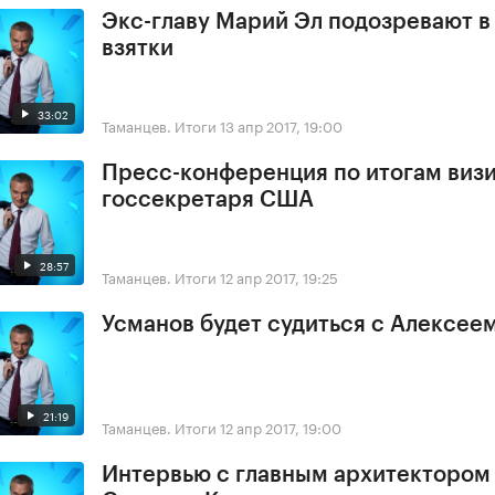
Экс-главу Марий Эл подозревают в
взятки
33:02
Таманцев. Итоги
13 апр 2017, 19:00
Пресс-конференция по итогам виз
госсекретаря США
28:57
Таманцев. Итоги
12 апр 2017, 19:25
Усманов будет судиться с Алексее
21:19
Таманцев. Итоги
12 апр 2017, 19:00
Интервью с главным архитектором