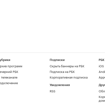
убрики
Подписки
РБК
рхив программ
Скрыть баннеры на РБК
iOS
ечерний РБК
Подписка на РБК
And
 телеканале
Корпоративная подписка
AppG
одключение
Уведомления
Дру
RSS
Обл
Кор
дом