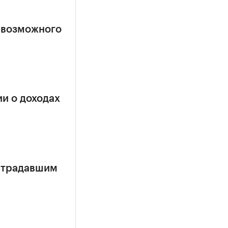
 возможного
и о доходах
страдавшим