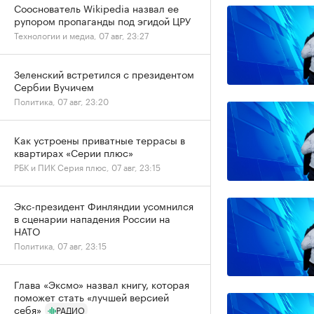
Сооснователь Wikipedia назвал ее
рупором пропаганды под эгидой ЦРУ
Технологии и медиа, 07 авг, 23:27
Зеленский встретился с президентом
Сербии Вучичем
Политика, 07 авг, 23:20
Как устроены приватные террасы в
квартирах «Серии плюс»
РБК и ПИК Серия плюс, 07 авг, 23:15
Экс-президент Финляндии усомнился
в сценарии нападения России на
НАТО
Политика, 07 авг, 23:15
Глава «Эксмо» назвал книгу, которая
поможет стать «лучшей версией
себя»
РАДИО