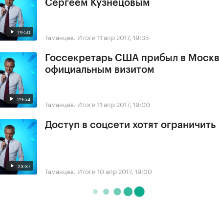
Сергеем Кузнецовым
19:50
Таманцев. Итоги
11 апр 2017, 19:35
Госсекретарь США прибыл в Москв
официальным визитом
29:54
Таманцев. Итоги
11 апр 2017, 19:00
Доступ в соцсети хотят ограничить
23:37
Таманцев. Итоги
10 апр 2017, 19:00