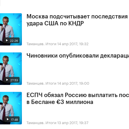
Москва подсчитывает последствия
удара США по КНДР
22:26
Таманцев. Итоги
14 апр 2017, 19:32
Чиновники опубликовали деклараци
27:53
Таманцев. Итоги
14 апр 2017, 19:00
ЕСПЧ обязал Россию выплатить по
в Беслане €3 миллиона
17:48
Таманцев. Итоги
13 апр 2017, 19:37