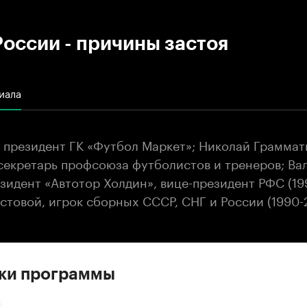
:00
/
00:00
оссии - причины застоя
иала
 президент ГК «Футбол Маркет»; Николай Граммат
секретарь профсоюза футболистов и тренеров; Ва
зидент «Автотор Холдин», вице-президент РФС (19
стовой, игрок сборных СССР, СНГ и России (1990-
ски программы