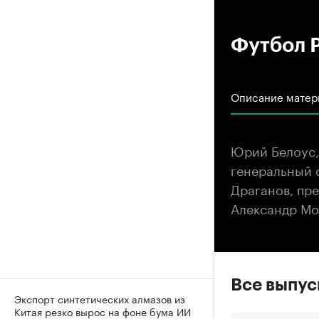
00
Футбол Р
Описание матер
Юрий Белоус,
генеральный 
Драганов, пре
Александр Мо
Все выпу
Экспорт синтетических алмазов из
Китая резко вырос на фоне бума ИИ