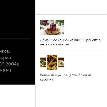
Домашнее «вино» из вишни: рецепт с
летним ароматом
иков,
лерий
96-2004);
2004)
Зеленый шум: рецепты блюд из
кабачка