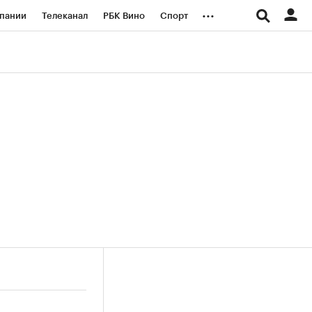
...
пании
Телеканал
РБК Вино
Спорт
ые проекты
Город
Стиль
Крипто
Спецпроекты СПб
логии и медиа
Финансы