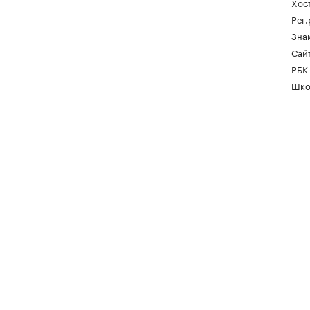
Хос
Рег
Зна
Сайт
РБК
Шко