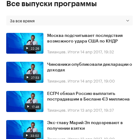
Все выпуски программы
За все время
Москва подсчитывает последствия
возможного удара США по КНДР
22:26
Таманцев. Итоги
14 апр 2017, 19:32
Чиновники опубликовали декларации о
доходах
27:53
Таманцев. Итоги
14 апр 2017, 19:00
ЕСПЧ обязал Россию выплатить
пострадавшим в Беслане €3 миллиона
17:48
Таманцев. Итоги
13 апр 2017, 19:37
Экс-главу Марий Эл подозревают в
получении взятки
33:02
Таманцев. Итоги
13 апр 2017, 19:00