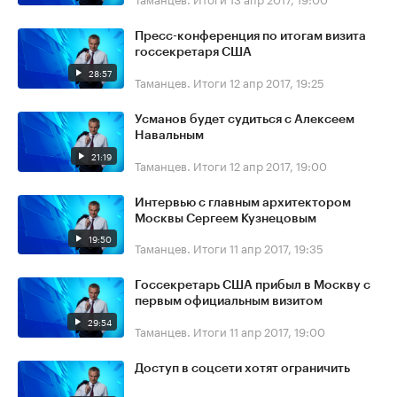
Пресс-конференция по итогам визита
госсекретаря США
28:57
Таманцев. Итоги
12 апр 2017, 19:25
Усманов будет судиться с Алексеем
Навальным
21:19
Таманцев. Итоги
12 апр 2017, 19:00
Интервью с главным архитектором
Москвы Сергеем Кузнецовым
19:50
Таманцев. Итоги
11 апр 2017, 19:35
Госсекретарь США прибыл в Москву с
первым официальным визитом
29:54
Таманцев. Итоги
11 апр 2017, 19:00
Доступ в соцсети хотят ограничить