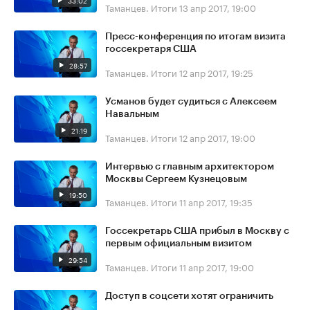
33:02
Таманцев. Итоги
13 апр 2017, 19:00
Пресс-конференция по итогам визита
госсекретаря США
28:57
Таманцев. Итоги
12 апр 2017, 19:25
Усманов будет судиться с Алексеем
Навальным
21:19
Таманцев. Итоги
12 апр 2017, 19:00
Интервью с главным архитектором
Москвы Сергеем Кузнецовым
19:50
Таманцев. Итоги
11 апр 2017, 19:35
Госсекретарь США прибыл в Москву с
первым официальным визитом
29:54
Таманцев. Итоги
11 апр 2017, 19:00
Доступ в соцсети хотят ограничить