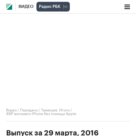
ВИДЕО
Видео
/
Передачи
/
Таманцев. Итоги
/
ФБР взломало iPhone без помощи Apple
Выпуск за 29 марта, 2016