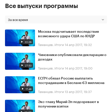
Все выпуски программы
За все время
Москва подсчитывает последствия
возможного удара США по КНДР
22:26
Таманцев. Итоги
14 апр 2017, 19:32
Чиновники опубликовали декларации о
доходах
27:53
Таманцев. Итоги
14 апр 2017, 19:00
ЕСПЧ обязал Россию выплатить
пострадавшим в Беслане €3 миллиона
17:48
Таманцев. Итоги
13 апр 2017, 19:37
Экс-главу Марий Эл подозревают в
получении взятки