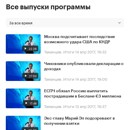
Все выпуски программы
За все время
Москва подсчитывает последствия
возможного удара США по КНДР
22:26
Таманцев. Итоги
14 апр 2017, 19:32
Чиновники опубликовали декларации о
доходах
27:53
Таманцев. Итоги
14 апр 2017, 19:00
ЕСПЧ обязал Россию выплатить
пострадавшим в Беслане €3 миллиона
17:48
Таманцев. Итоги
13 апр 2017, 19:37
Экс-главу Марий Эл подозревают в
получении взятки