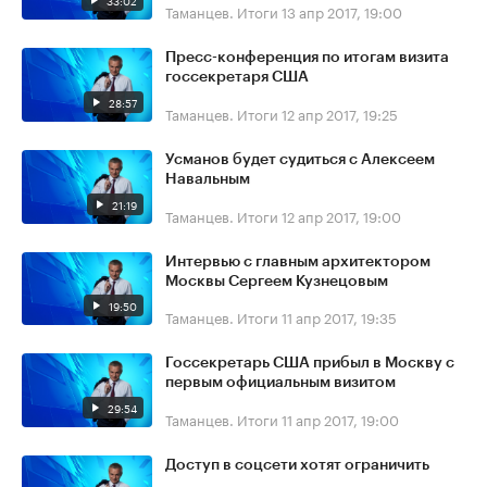
33:02
Таманцев. Итоги
13 апр 2017, 19:00
Пресс-конференция по итогам визита
госсекретаря США
28:57
Таманцев. Итоги
12 апр 2017, 19:25
Усманов будет судиться с Алексеем
Навальным
21:19
Таманцев. Итоги
12 апр 2017, 19:00
Интервью с главным архитектором
Москвы Сергеем Кузнецовым
19:50
Таманцев. Итоги
11 апр 2017, 19:35
Госсекретарь США прибыл в Москву с
первым официальным визитом
29:54
Таманцев. Итоги
11 апр 2017, 19:00
Доступ в соцсети хотят ограничить