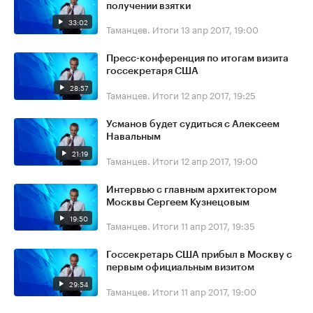
получении взятки
33:02
Таманцев. Итоги
13 апр 2017, 19:00
Пресс-конференция по итогам визита
госсекретаря США
28:57
Таманцев. Итоги
12 апр 2017, 19:25
Усманов будет судиться с Алексеем
Навальным
21:19
Таманцев. Итоги
12 апр 2017, 19:00
Интервью с главным архитектором
Москвы Сергеем Кузнецовым
19:50
Таманцев. Итоги
11 апр 2017, 19:35
Госсекретарь США прибыл в Москву с
первым официальным визитом
29:54
Таманцев. Итоги
11 апр 2017, 19:00