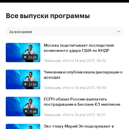
Все выпуски программы
За все время
Москва подсчитывает последствия
возможного удара США по КНДР
22:26
Таманцев. Итоги
14 апр 2017, 19:32
Чиновники опубликовали декларации о
доходах
27:53
Таманцев. Итоги
14 апр 2017, 19:00
ЕСПЧ обязал Россию выплатить
пострадавшим в Беслане €3 миллиона
17:48
Таманцев. Итоги
13 апр 2017, 19:37
Экс-главу Марий Эл подозревают в