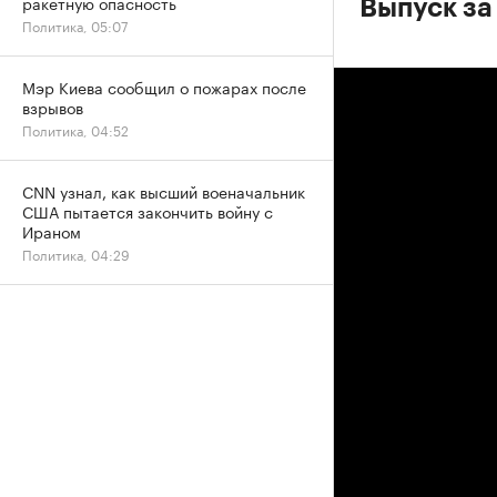
ракетную опасность
Выпуск за
Политика, 05:07
Мэр Киева сообщил о пожарах после
взрывов
Политика, 04:52
CNN узнал, как высший военачальник
США пытается закончить войну с
Ираном
Политика, 04:29