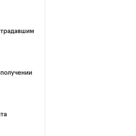
страдавшим
 получении
ита