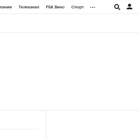
...
пании
Телеканал
РБК Вино
Спорт
ые проекты
Город
Стиль
Крипто
Спецпроекты СПб
логии и медиа
Финансы