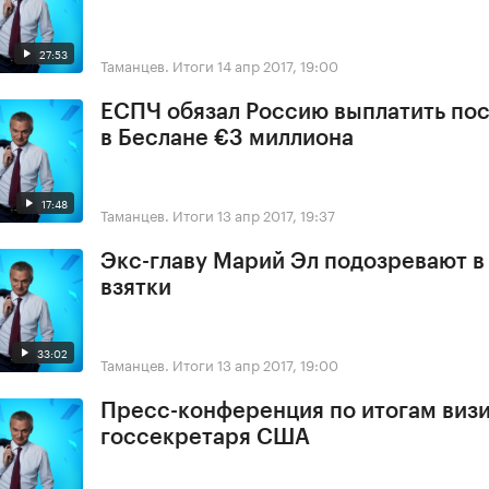
27:53
Таманцев. Итоги
14 апр 2017, 19:00
ЕСПЧ обязал Россию выплатить по
в Беслане €3 миллиона
17:48
Таманцев. Итоги
13 апр 2017, 19:37
Экс-главу Марий Эл подозревают в
взятки
33:02
Таманцев. Итоги
13 апр 2017, 19:00
Пресс-конференция по итогам виз
госсекретаря США