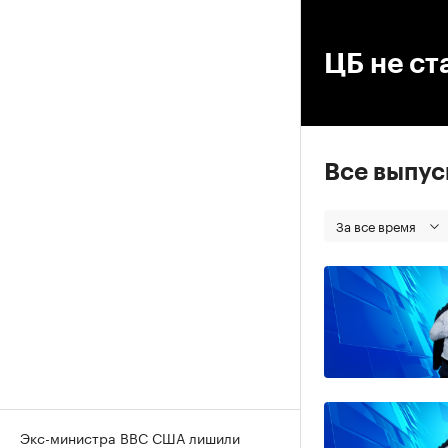
00
ЦБ не ст
Все выпу
За все время
Экс-министра ВВС США лишили