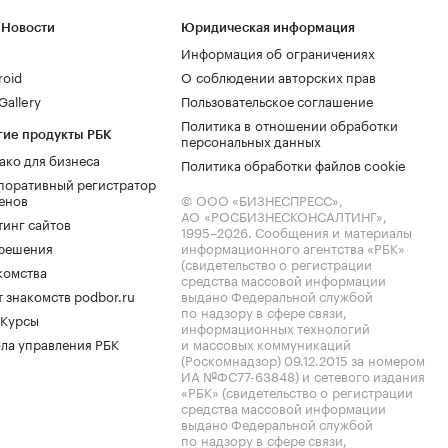
 Новости
Юридическая информация
Информация об ограничениях
roid
О соблюдении авторских прав
allery
Пользовательское соглашение
Политика в отношении обработки
гие продукты РБК
персональных данных
ако для бизнеса
Политика обработки файлов cookie
поративный регистратор
енов
© ООО «БИЗНЕСПРЕСС»,
АО «РОСБИЗНЕСКОНСАЛТИНГ»,
тинг сайтов
1995–2026
. Сообщения и материалы
.решения
информационного агентства «РБК»
(свидетельство о регистрации
комства
средства массовой информации
 знакомств podbor.ru
выдано Федеральной службой
по надзору в сфере связи,
 Курсы
информационных технологий
ла управления РБК
и массовых коммуникаций
(Роскомнадзор) 09.12.2015 за номером
ИА №ФС77-63848) и сетевого издания
«РБК» (свидетельство о регистрации
средства массовой информации
выдано Федеральной службой
по надзору в сфере связи,