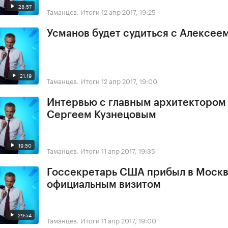
28:57
Таманцев. Итоги
12 апр 2017, 19:25
Усманов будет судиться с Алексее
21:19
Таманцев. Итоги
12 апр 2017, 19:00
Интервью с главным архитектором
Сергеем Кузнецовым
19:50
Таманцев. Итоги
11 апр 2017, 19:35
Госсекретарь США прибыл в Москв
официальным визитом
29:54
Таманцев. Итоги
11 апр 2017, 19:00