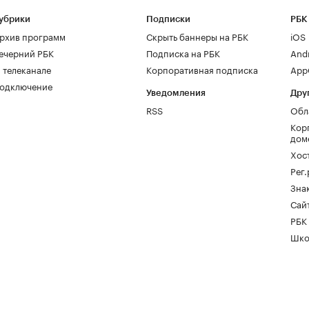
убрики
Подписки
РБК
рхив программ
Скрыть баннеры на РБК
iOS
ечерний РБК
Подписка на РБК
And
 телеканале
Корпоративная подписка
AppG
одключение
Уведомления
Дру
RSS
Обл
Кор
дом
Хос
Рег
Зна
Сайт
РБК
Шко