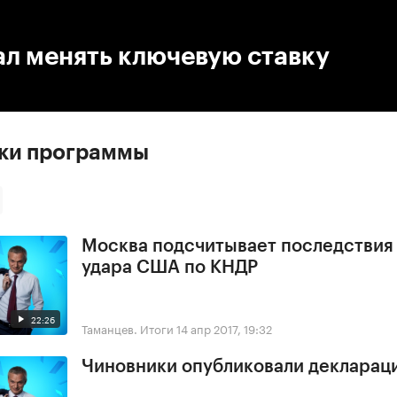
:00
/
00:00
ал менять ключевую ставку
ски программы
Москва подсчитывает последствия
удара США по КНДР
22:26
Таманцев. Итоги
14 апр 2017, 19:32
Чиновники опубликовали деклараци