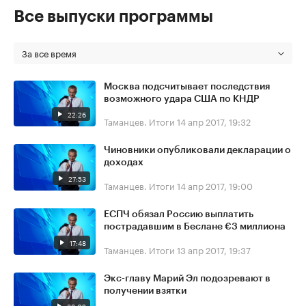
Все выпуски программы
За все время
Москва подсчитывает последствия
возможного удара США по КНДР
22:26
Таманцев. Итоги
14 апр 2017, 19:32
Чиновники опубликовали декларации о
доходах
27:53
Таманцев. Итоги
14 апр 2017, 19:00
ЕСПЧ обязал Россию выплатить
пострадавшим в Беслане €3 миллиона
17:48
Таманцев. Итоги
13 апр 2017, 19:37
Экс-главу Марий Эл подозревают в
получении взятки