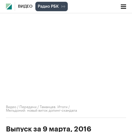
ВИДЕО
Видео
/
Передачи
/
Таманцев. Итоги
/
Мельдоний: новый виток допинг-скандала
Выпуск за 9 марта, 2016