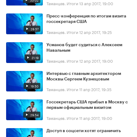
33:02
Таманцев. Итоги
13 апр 2017, 19:00
Пресс-конференция по итогам визита
госсекретаря США
28:57
Таманцев. Итоги
12 апр 2017, 19:25
Усманов будет судиться с Алексеем
Навальным
21:19
Таманцев. Итоги
12 апр 2017, 19:00
Интервью с главным архитектором
Москвы Сергеем Кузнецовым
19:50
Таманцев. Итоги
11 апр 2017, 19:35
Госсекретарь США прибыл в Москву с
первым официальным визитом
29:54
Таманцев. Итоги
11 апр 2017, 19:00
Доступ в соцсети хотят ограничить