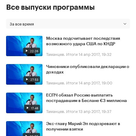
Все выпуски программы
За все время
Москва подсчитывает последствия
возможного удара США по КНДР
22:26
Таманцев. Итоги
14 апр 2017, 19:32
Чиновники опубликовали декларации о
доходах
27:53
Таманцев. Итоги
14 апр 2017, 19:00
ЕСПЧ обязал Россию выплатить
пострадавшим в Беслане €3 миллиона
17:48
Таманцев. Итоги
13 апр 2017, 19:37
Экс-главу Марий Эл подозревают в
получении взятки