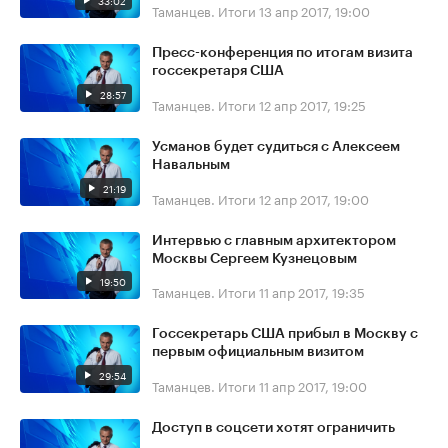
33:02
Таманцев. Итоги
13 апр 2017, 19:00
Пресс-конференция по итогам визита
госсекретаря США
28:57
Таманцев. Итоги
12 апр 2017, 19:25
Усманов будет судиться с Алексеем
Навальным
21:19
Таманцев. Итоги
12 апр 2017, 19:00
Интервью с главным архитектором
Москвы Сергеем Кузнецовым
19:50
Таманцев. Итоги
11 апр 2017, 19:35
Госсекретарь США прибыл в Москву с
первым официальным визитом
29:54
Таманцев. Итоги
11 апр 2017, 19:00
Доступ в соцсети хотят ограничить