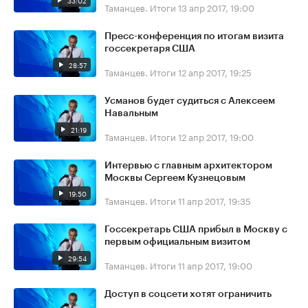
33:02
Таманцев. Итоги
13 апр 2017, 19:00
Пресс-конференция по итогам визита
госсекретаря США
28:57
Таманцев. Итоги
12 апр 2017, 19:25
Усманов будет судиться с Алексеем
Навальным
21:19
Таманцев. Итоги
12 апр 2017, 19:00
Интервью с главным архитектором
Москвы Сергеем Кузнецовым
19:50
Таманцев. Итоги
11 апр 2017, 19:35
Госсекретарь США прибыл в Москву с
первым официальным визитом
29:54
Таманцев. Итоги
11 апр 2017, 19:00
Доступ в соцсети хотят ограничить