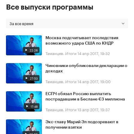
Все выпуски программы
За все время
Москва подсчитывает последствия
возможного удара США по КНДР
22:26
Таманцев. Итоги
14 апр 2017, 19:32
Чиновники опубликовали декларации о
доходах
27:53
Таманцев. Итоги
14 апр 2017, 19:00
ЕСПЧ обязал Россию выплатить
пострадавшим в Беслане €3 миллиона
17:48
Таманцев. Итоги
13 апр 2017, 19:37
Экс-главу Марий Эл подозревают в
получении взятки