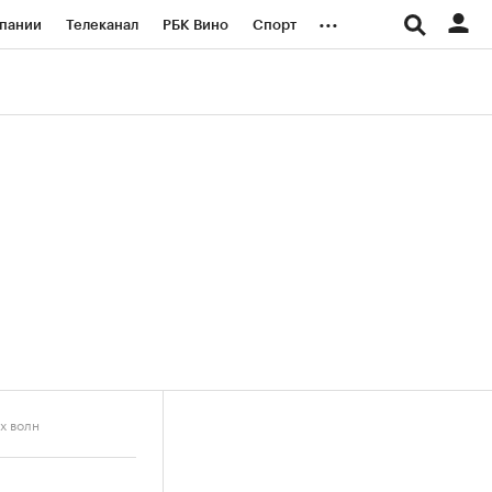
...
пании
Телеканал
РБК Вино
Спорт
ые проекты
Город
Стиль
Крипто
Спецпроекты СПб
логии и медиа
Финансы
х волн