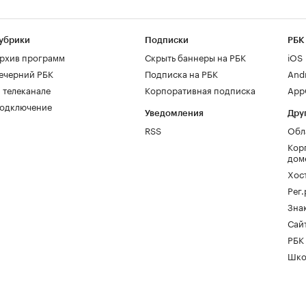
убрики
Подписки
РБК
рхив программ
Скрыть баннеры на РБК
iOS
ечерний РБК
Подписка на РБК
And
 телеканале
Корпоративная подписка
AppG
одключение
Уведомления
Дру
RSS
Обл
Кор
дом
Хос
Рег
Зна
Сайт
РБК
Шко