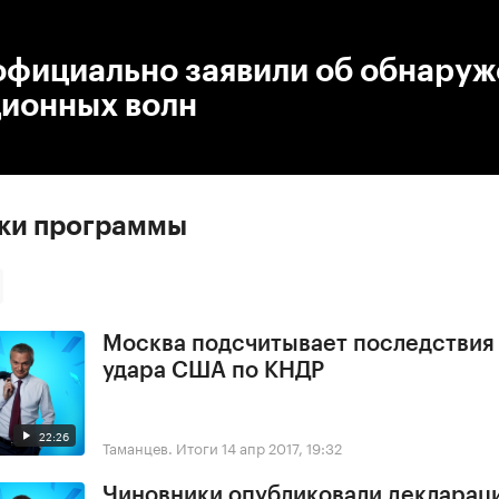
:00
/
00:00
официально заявили об обнару
ционных волн
ски программы
Москва подсчитывает последствия
удара США по КНДР
22:26
Таманцев. Итоги
14 апр 2017, 19:32
Чиновники опубликовали деклараци