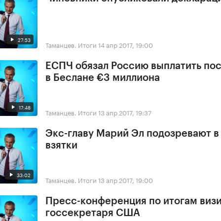
27:53
Таманцев. Итоги
14 апр 2017, 19:00
ЕСПЧ обязал Россию выплатить по
в Беслане €3 миллиона
17:48
Таманцев. Итоги
13 апр 2017, 19:37
Экс-главу Марий Эл подозревают в
взятки
33:02
Таманцев. Итоги
13 апр 2017, 19:00
Пресс-конференция по итогам виз
госсекретаря США