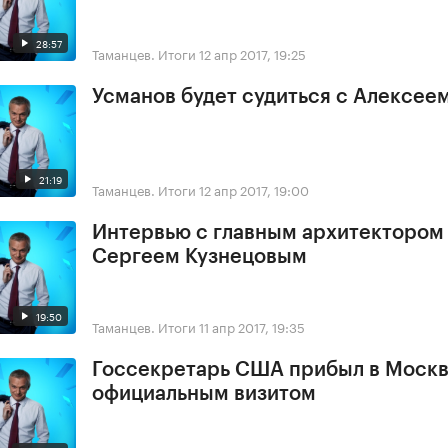
28:57
Таманцев. Итоги
12 апр 2017, 19:25
Усманов будет судиться с Алексее
21:19
Таманцев. Итоги
12 апр 2017, 19:00
Интервью с главным архитектором
Сергеем Кузнецовым
19:50
Таманцев. Итоги
11 апр 2017, 19:35
Госсекретарь США прибыл в Москв
официальным визитом