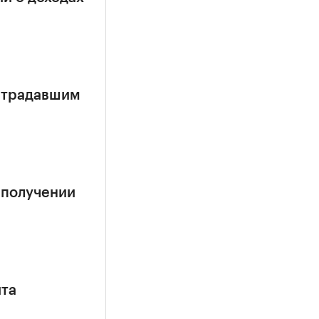
страдавшим
 получении
ита