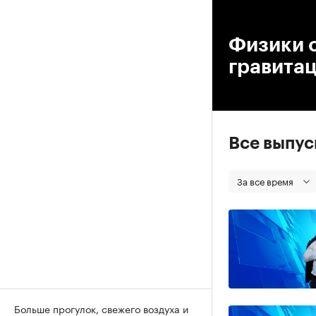
00
Физики 
гравита
Все выпу
За все время
Больше прогулок, свежего воздуха и