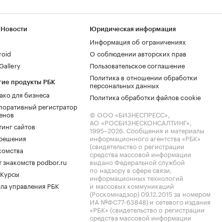
 Новости
Юридическая информация
Информация об ограничениях
roid
О соблюдении авторских прав
allery
Пользовательское соглашение
Политика в отношении обработки
гие продукты РБК
персональных данных
ако для бизнеса
Политика обработки файлов cookie
поративный регистратор
енов
© ООО «БИЗНЕСПРЕСС»,
АО «РОСБИЗНЕСКОНСАЛТИНГ»,
тинг сайтов
1995–2026
. Сообщения и материалы
.решения
информационного агентства «РБК»
(свидетельство о регистрации
комства
средства массовой информации
 знакомств podbor.ru
выдано Федеральной службой
по надзору в сфере связи,
 Курсы
информационных технологий
ла управления РБК
и массовых коммуникаций
(Роскомнадзор) 09.12.2015 за номером
ИА №ФС77-63848) и сетевого издания
«РБК» (свидетельство о регистрации
средства массовой информации