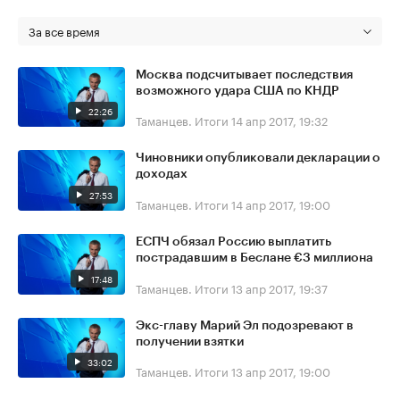
За все время
Москва подсчитывает последствия
возможного удара США по КНДР
22:26
Таманцев. Итоги
14 апр 2017, 19:32
Чиновники опубликовали декларации о
доходах
27:53
Таманцев. Итоги
14 апр 2017, 19:00
ЕСПЧ обязал Россию выплатить
пострадавшим в Беслане €3 миллиона
17:48
Таманцев. Итоги
13 апр 2017, 19:37
Экс-главу Марий Эл подозревают в
получении взятки
33:02
Таманцев. Итоги
13 апр 2017, 19:00