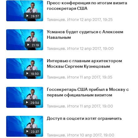
Пресс-конференция по итогам визита
госсекретаря США
28:57
Таманцев. Итоги
12 апр 2017, 19:25
Усманов будет судиться с Алексеем
Навальным
21:19
Таманцев. Итоги
12 апр 2017, 19:00
Интервью с главным архитектором
Москвы Сергеем Кузнецовым
19:50
Таманцев. Итоги
11 апр 2017, 19:35
Госсекретарь США прибыл в Москву с
первым официальным визитом
29:54
Таманцев. Итоги
11 апр 2017, 19:00
Доступ в соцсети хотят ограничить
23:37
Таманцев. Итоги
10 апр 2017, 19:00