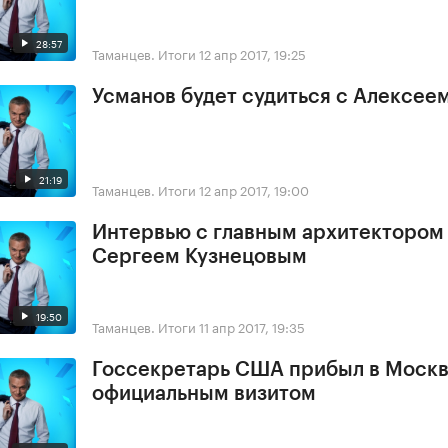
28:57
Таманцев. Итоги
12 апр 2017, 19:25
Усманов будет судиться с Алексее
21:19
Таманцев. Итоги
12 апр 2017, 19:00
Интервью с главным архитектором
Сергеем Кузнецовым
19:50
Таманцев. Итоги
11 апр 2017, 19:35
Госсекретарь США прибыл в Москв
официальным визитом