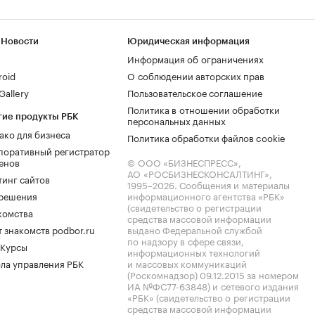
 Новости
Юридическая информация
Информация об ограничениях
roid
О соблюдении авторских прав
allery
Пользовательское соглашение
Политика в отношении обработки
гие продукты РБК
персональных данных
ако для бизнеса
Политика обработки файлов cookie
поративный регистратор
енов
© ООО «БИЗНЕСПРЕСС»,
АО «РОСБИЗНЕСКОНСАЛТИНГ»,
тинг сайтов
1995–2026
. Сообщения и материалы
.решения
информационного агентства «РБК»
(свидетельство о регистрации
комства
средства массовой информации
 знакомств podbor.ru
выдано Федеральной службой
по надзору в сфере связи,
 Курсы
информационных технологий
ла управления РБК
и массовых коммуникаций
(Роскомнадзор) 09.12.2015 за номером
ИА №ФС77-63848) и сетевого издания
«РБК» (свидетельство о регистрации
средства массовой информации