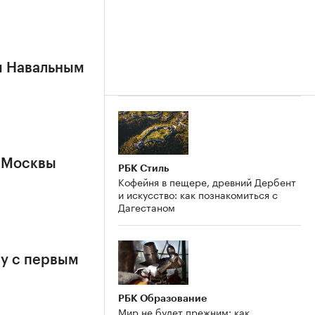
м Навальным
 Москвы
РБК Стиль
Кофейня в пещере, древний Дербент
и искусство: как познакомиться с
Дагестаном
у с первым
РБК Образование
Мир не будет прежним: как