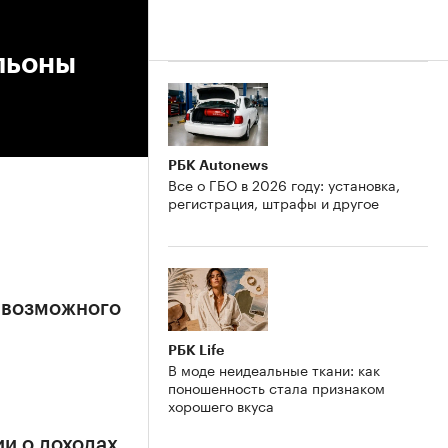
льоны
РБК Autonews
Все о ГБО в 2026 году: установка,
регистрация, штрафы и другое
 возможного
РБК Life
В моде неидеальные ткани: как
поношенность стала признаком
хорошего вкуса
и о доходах