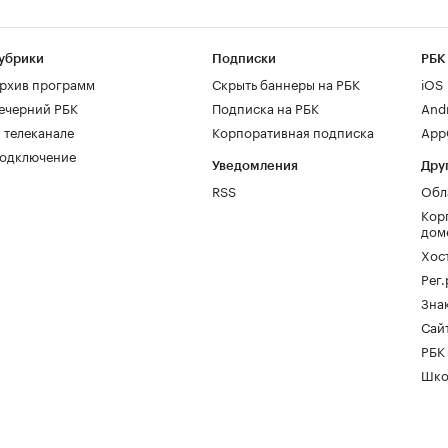
убрики
Подписки
РБК
рхив программ
Скрыть баннеры на РБК
iOS
ечерний РБК
Подписка на РБК
And
 телеканале
Корпоративная подписка
AppG
одключение
Уведомления
Дру
RSS
Обл
Кор
дом
Хос
Рег
Зна
Сайт
РБК
Шко