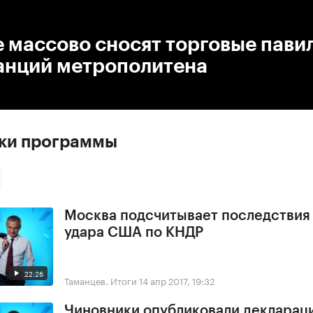
:00
/
00:00
 массово сносят торговые пави
танций метрополитена
ски программы
Москва подсчитывает последствия
удара США по КНДР
22:26
Таманцев. Итоги
14 апр 2017, 19:32
Чиновники опубликовали деклараци