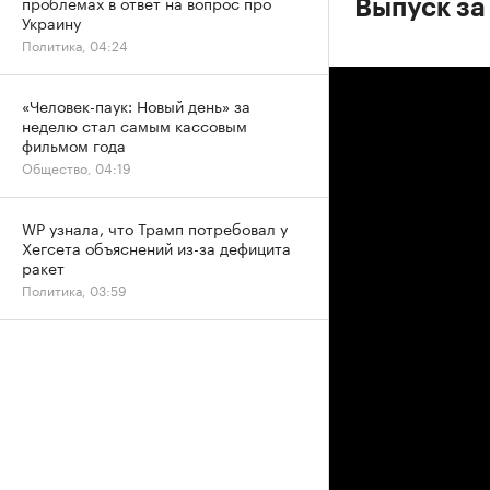
проблемах в ответ на вопрос про
Выпуск за
Украину
Политика, 04:24
«Человек-паук: Новый день» за
неделю стал самым кассовым
фильмом года
Общество, 04:19
WP узнала, что Трамп потребовал у
Хегсета объяснений из-за дефицита
ракет
Политика, 03:59