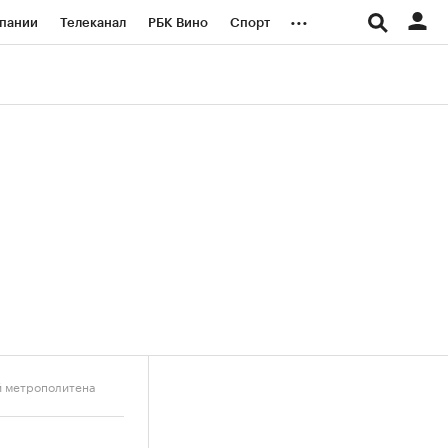
...
пании
Телеканал
РБК Вино
Спорт
ые проекты
Город
Стиль
Крипто
Спецпроекты СПб
логии и медиа
Финансы
й метрополитена