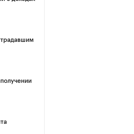
страдавшим
 получении
ита