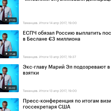
27:53
Таманцев. Итоги
14 апр 2017, 19:00
ЕСПЧ обязал Россию выплатить по
в Беслане €3 миллиона
17:48
Таманцев. Итоги
13 апр 2017, 19:37
Экс-главу Марий Эл подозревают в
взятки
33:02
Таманцев. Итоги
13 апр 2017, 19:00
Пресс-конференция по итогам виз
госсекретаря США