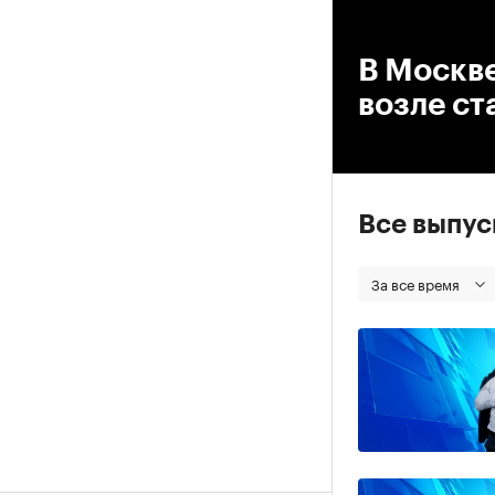
00
В Москве
возле с
Все выпу
За все время