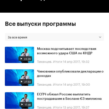
Все выпуски программы
За все время
Москва подсчитывает последствия
возможного удара США по КНДР
22:26
Таманцев. Итоги
14 апр 2017, 19:32
Чиновники опубликовали декларации о
доходах
27:53
Таманцев. Итоги
14 апр 2017, 19:00
ЕСПЧ обязал Россию выплатить
пострадавшим в Беслане €3 миллиона
17:48
Таманцев. Итоги
13 апр 2017, 19:37