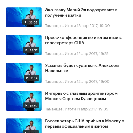
Экс-главу Марий Эл подозревают в
получении взятки
33:02
Таманцев. Итоги
13 апр 2017, 19:00
Пресс-конференция по итогам визита
госсекретаря США
28:57
Таманцев. Итоги
12 апр 2017, 19:25
Усманов будет судиться с Алексеем
Навальным
21:19
Таманцев. Итоги
12 апр 2017, 19:00
Интервью с главным архитектором
Москвы Сергеем Кузнецовым
19:50
Таманцев. Итоги
11 апр 2017, 19:35
Госсекретарь США прибыл в Москву с
первым официальным визитом