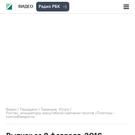
ВИДЕО
Видео
/
Передачи
/
Таманцев. Итоги
/
Ростех: инициаторы масштабной кампании против «Платона» -
контрабандисты