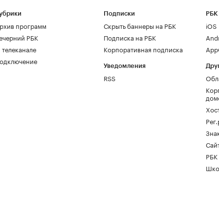
убрики
Подписки
РБК
рхив программ
Скрыть баннеры на РБК
iOS
ечерний РБК
Подписка на РБК
And
 телеканале
Корпоративная подписка
AppG
одключение
Уведомления
Дру
RSS
Обл
Кор
дом
Хос
Рег
Зна
Сайт
РБК
Шко