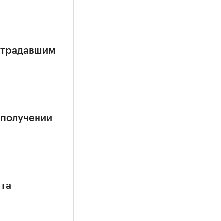
страдавшим
 получении
ита