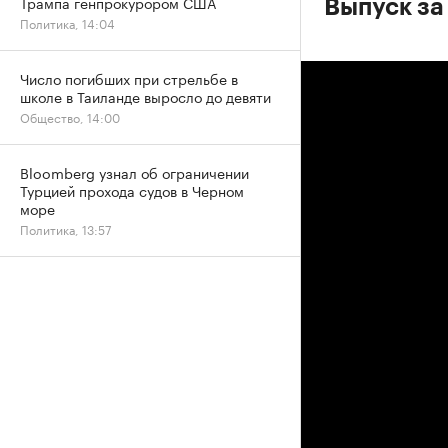
Трампа генпрокурором США
Выпуск за
Политика, 14:04
Число погибших при стрельбе в
школе в Таиланде выросло до девяти
Общество, 14:00
Bloomberg узнал об ограничении
Турцией прохода судов в Черном
море
Политика, 13:57