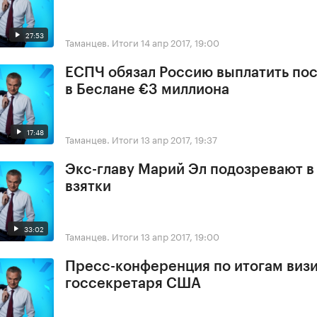
27:53
Таманцев. Итоги
14 апр 2017, 19:00
ЕСПЧ обязал Россию выплатить по
в Беслане €3 миллиона
17:48
Таманцев. Итоги
13 апр 2017, 19:37
Экс-главу Марий Эл подозревают в
взятки
33:02
Таманцев. Итоги
13 апр 2017, 19:00
Пресс-конференция по итогам виз
госсекретаря США