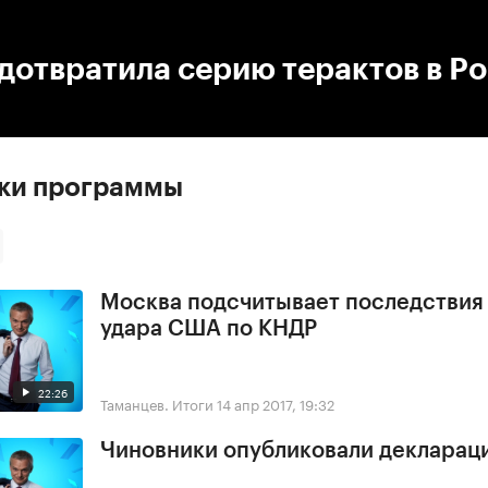
:00
/
00:00
дотвратила серию терактов в Р
ски программы
Москва подсчитывает последствия
удара США по КНДР
22:26
Таманцев. Итоги
14 апр 2017, 19:32
Чиновники опубликовали деклараци