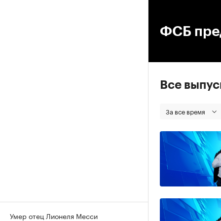
00
ФСБ пре
Все выпу
За все время
Умер отец Лионеля Месси