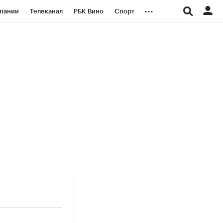
...
пании
Телеканал
РБК Вино
Спорт
ые проекты
Город
Стиль
Крипто
Спецпроекты СПб
логии и медиа
Финансы