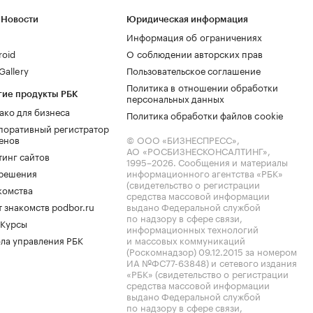
 Новости
Юридическая информация
Информация об ограничениях
roid
О соблюдении авторских прав
allery
Пользовательское соглашение
Политика в отношении обработки
гие продукты РБК
персональных данных
ако для бизнеса
Политика обработки файлов cookie
поративный регистратор
енов
© ООО «БИЗНЕСПРЕСС»,
АО «РОСБИЗНЕСКОНСАЛТИНГ»,
тинг сайтов
1995–2026
. Сообщения и материалы
.решения
информационного агентства «РБК»
(свидетельство о регистрации
комства
средства массовой информации
 знакомств podbor.ru
выдано Федеральной службой
по надзору в сфере связи,
 Курсы
информационных технологий
ла управления РБК
и массовых коммуникаций
(Роскомнадзор) 09.12.2015 за номером
ИА №ФС77-63848) и сетевого издания
«РБК» (свидетельство о регистрации
средства массовой информации
выдано Федеральной службой
по надзору в сфере связи,