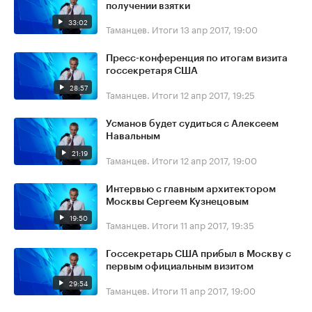
получении взятки
33:02
Таманцев. Итоги
13 апр 2017, 19:00
Пресс-конференция по итогам визита
госсекретаря США
28:57
Таманцев. Итоги
12 апр 2017, 19:25
Усманов будет судиться с Алексеем
Навальным
21:19
Таманцев. Итоги
12 апр 2017, 19:00
Интервью с главным архитектором
Москвы Сергеем Кузнецовым
19:50
Таманцев. Итоги
11 апр 2017, 19:35
Госсекретарь США прибыл в Москву с
первым официальным визитом
29:54
Таманцев. Итоги
11 апр 2017, 19:00