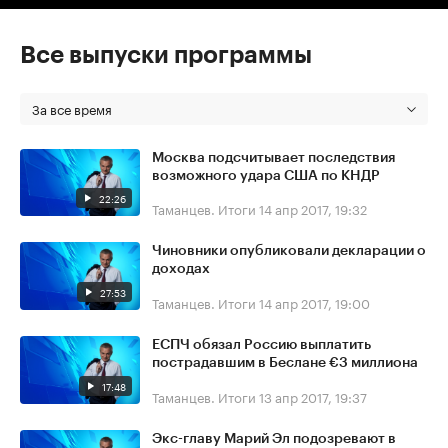
Все выпуски программы
За все время
Москва подсчитывает последствия
возможного удара США по КНДР
22:26
Таманцев. Итоги
14 апр 2017, 19:32
Чиновники опубликовали декларации о
доходах
27:53
Таманцев. Итоги
14 апр 2017, 19:00
ЕСПЧ обязал Россию выплатить
пострадавшим в Беслане €3 миллиона
17:48
Таманцев. Итоги
13 апр 2017, 19:37
Экс-главу Марий Эл подозревают в