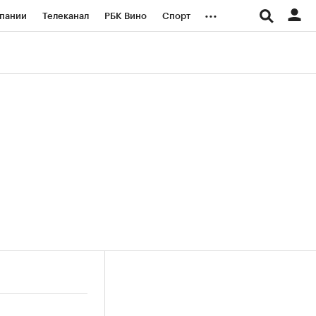
...
пании
Телеканал
РБК Вино
Спорт
ые проекты
Город
Стиль
Крипто
Спецпроекты СПб
логии и медиа
Финансы