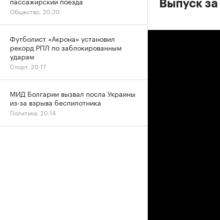
пассажирский поезда
Выпуск за
Общество, 20:20
Футболист «Акрона» установил
рекорд РПЛ по заблокированным
ударам
Спорт, 20:17
МИД Болгарии вызвал посла Украины
из-за взрыва беспилотника
Политика, 20:14