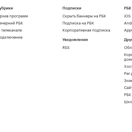
убрики
Подписки
РБК
рхив программ
Скрыть баннеры на РБК
iOS
ечерний РБК
Подписка на РБК
And
 телеканале
Корпоративная подписка
AppG
одключение
Уведомления
Дру
RSS
Обл
Кор
дом
Хос
Рег
Зна
Сайт
РБК
Шко