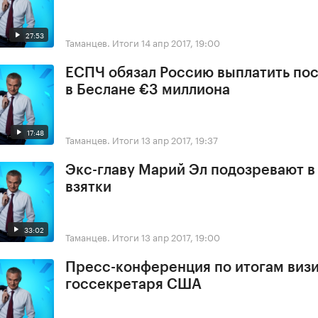
27:53
Таманцев. Итоги
14 апр 2017, 19:00
ЕСПЧ обязал Россию выплатить по
в Беслане €3 миллиона
17:48
Таманцев. Итоги
13 апр 2017, 19:37
Экс-главу Марий Эл подозревают в
взятки
33:02
Таманцев. Итоги
13 апр 2017, 19:00
Пресс-конференция по итогам виз
госсекретаря США