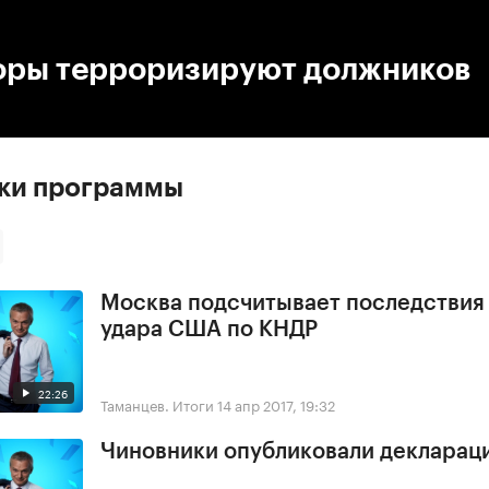
:00
/
00:00
оры терроризируют должников
ски программы
Москва подсчитывает последствия
удара США по КНДР
22:26
Таманцев. Итоги
14 апр 2017, 19:32
Чиновники опубликовали деклараци