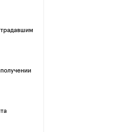
страдавшим
 получении
ита