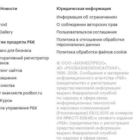
 Новости
Юридическая информация
Информация об ограничениях
roid
О соблюдении авторских прав
allery
Пользовательское соглашение
Политика в отношении обработки
гие продукты РБК
персональных данных
ако для бизнеса
Политика обработки файлов cookie
поративный регистратор
енов
© ООО «БИЗНЕСПРЕСС»,
АО «РОСБИЗНЕСКОНСАЛТИНГ»,
тинг сайтов
1995–2026
. Сообщения и материалы
.решения
информационного агентства «РБК»
(свидетельство о регистрации
комства
средства массовой информации
 знакомств podbor.ru
выдано Федеральной службой
по надзору в сфере связи,
 Курсы
информационных технологий
ла управления РБК
и массовых коммуникаций
(Роскомнадзор) 09.12.2015 за номером
ИА №ФС77-63848) и сетевого издания
«РБК» (свидетельство о регистрации
средства массовой информации
выдано Федеральной службой
по надзору в сфере связи,