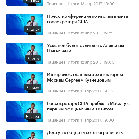
33:02
Таманцев. Итоги
13 апр 2017, 19:00
Пресс-конференция по итогам визита
госсекретаря США
28:57
Таманцев. Итоги
12 апр 2017, 19:25
Усманов будет судиться с Алексеем
Навальным
21:19
Таманцев. Итоги
12 апр 2017, 19:00
Интервью с главным архитектором
Москвы Сергеем Кузнецовым
19:50
Таманцев. Итоги
11 апр 2017, 19:35
Госсекретарь США прибыл в Москву с
первым официальным визитом
29:54
Таманцев. Итоги
11 апр 2017, 19:00
Доступ в соцсети хотят ограничить