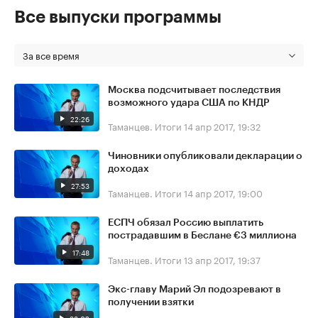
Все выпуски программы
За все время
Москва подсчитывает последствия
возможного удара США по КНДР
22:26
Таманцев. Итоги
14 апр 2017, 19:32
Чиновники опубликовали декларации о
доходах
27:53
Таманцев. Итоги
14 апр 2017, 19:00
ЕСПЧ обязал Россию выплатить
пострадавшим в Беслане €3 миллиона
17:48
Таманцев. Итоги
13 апр 2017, 19:37
Экс-главу Марий Эл подозревают в
получении взятки